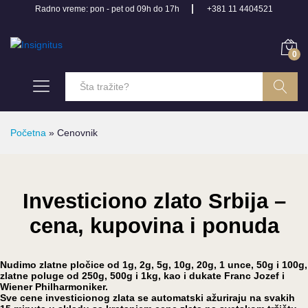
Radno vreme: pon - pet od 09h do 17h
+381 11 4404521
0
Pretraga
Početna
»
Cenovnik
Investiciono zlato Srbija –
cena, kupovina i ponuda
Nudimo zlatne pločice od 1g, 2g, 5g, 10g, 20g, 1 unce, 50g i 100g,
zlatne poluge od 250g, 500g i 1kg, kao i dukate Franc Jozef i
Wiener Philharmoniker.
Sve cene investicionog zlata se automatski ažuriraju na svakih