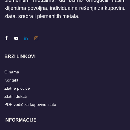
plemenitim metalima, da bismo omogućili našim
klijentima povoljna, individualna rešenja za kupovinu
zlata, srebra i plemenitih metala.
BRZI LINKOVI
O nama
Kontakt
Zlatne pločice
Zlatni dukati
PDF vodič za kupovinu zlata
INFORMACIJE