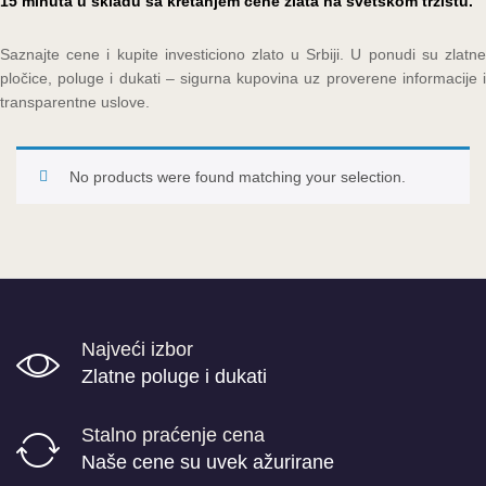
15 minuta u skladu sa kretanjem cene zlata na svetskom tržištu.
Saznajte cene i kupite investiciono zlato u Srbiji. U ponudi su zlatne
pločice, poluge i dukati – sigurna kupovina uz proverene informacije i
transparentne uslove.
No products were found matching your selection.
Najveći izbor
Zlatne poluge i dukati
Stalno praćenje cena
Naše cene su uvek ažurirane