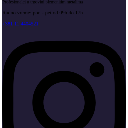
Profesionalci u trgovini plemenitim metalima
Radno vreme: pon - pet od 09h do 17h
+381 11 4404521