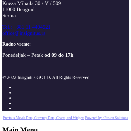
Kneza Mihaila 30 / V / 509
11000 Beograd
Serbia
T
el.: +381 11 4404521
office@insignitus.rs
Radno vreme:
Ponedeljak – Petak
od 09 do 17h
© 2022 Insignitus GOLD. All Rights Reserved
Precious Metals Data, Currency Data
, Charts, and Widgets
Powered by nFusion Solutions
Main Menu