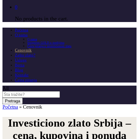
0
No products in the cart.
Početna
O nama
O nama
Insignitus GOLD u medijima
Česta pitanja o investicionom zlatu
Cenovnik
Zašto zlato?
Usluge
Berza
Blog
Kontakt
Česta pitanja
All
Pretraga
Početna
»
Cenovnik
Investiciono zlato Srbija –
cena, kupovina i ponuda