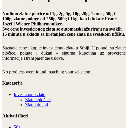
Nudimo zlatne pločice od 1g, 2g, 5g, 10g, 20g, 1 unce, 50g i
100g, zlatne poluge od 250g, 500g i 1kg, kao i dukate Franc
Jozef i Wiener Philharmoniker.
Sve cene investicionog zlata se automatski ažuriraju na svakih
15 minuta u skladu sa kretanjem cene zlata na svetskom tržištu.
Saznajte cene i kupite investiciono zlato u Srbiji. U ponudi su zlatne
pločice, poluge i dukati – sigurna kupovina uz proverene
informacije i transparentne uslove.
No products were found matching your selection.
Kategorije
Investiciono zlato
Zlatne pločice
Zlatni dukati
Aktivni filteri
50g