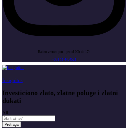
Radno vreme: pon - pet od 09h do 17h
+381 11 4404521
Insignitus
Investiciono zlato, zlatne poluge i zlatni
dukati
All
Pretraga