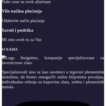
Naše cene su uvek ažurirane
Više načina plaćanja
Odaberite način plaćanja
Saveti i podrška
Mi smo uvek tu za Vas
O NAMA
Specijalizovali smo se kao savetnici u trgovini plemenitim
metalima, da bismo omogućili našim klijentima povoljna,
individualna rešenja za kupovinu zlata, srebra i plemenitih
metala.