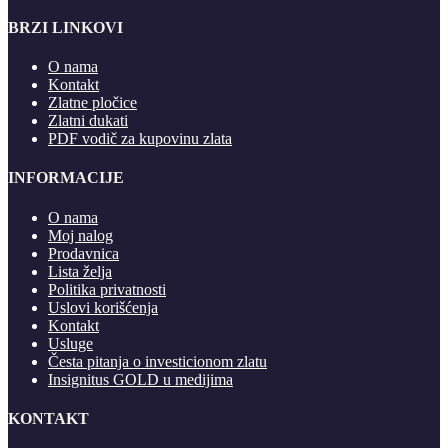
BRZI LINKOVI
O nama
Kontakt
Zlatne pločice
Zlatni dukati
PDF vodič za kupovinu zlata
INFORMACIJE
O nama
Moj nalog
Prodavnica
Lista želja
Politika privatnosti
Uslovi korišćenja
Kontakt
Usluge
Česta pitanja o investicionom zlatu
Insignitus GOLD u medijima
KONTAKT