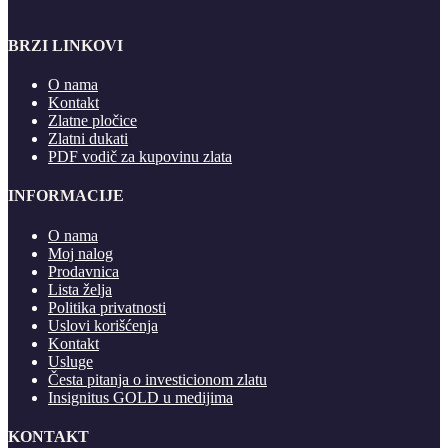
BRZI LINKOVI
O nama
Kontakt
Zlatne pločice
Zlatni dukati
PDF vodič za kupovinu zlata
INFORMACIJE
O nama
Moj nalog
Prodavnica
Lista želja
Politika privatnosti
Uslovi korišćenja
Kontakt
Usluge
Česta pitanja o investicionom zlatu
Insignitus GOLD u medijima
KONTAKT