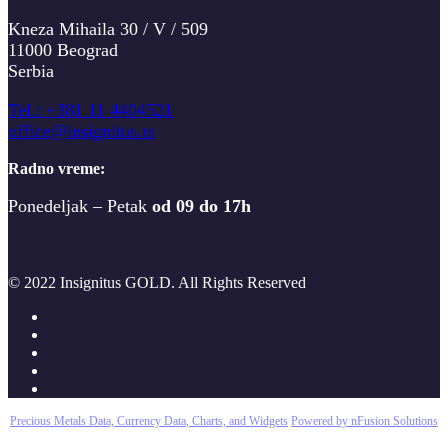
Kneza Mihaila 30 / V / 509
11000 Beograd
Serbia
T
el.: +381 11 4404521
office@insignitus.rs
Radno vreme:
Ponedeljak – Petak
od 09 do 17h
© 2022 Insignitus GOLD. All Rights Reserved
Precious Metals Data, Currency Data
, Charts, and Widgets
Powered by nFusion Solutions