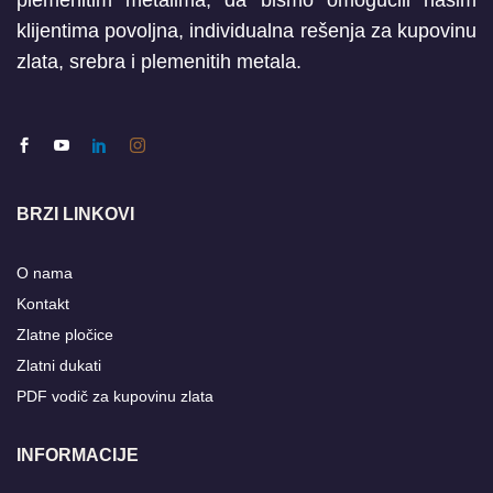
plemenitim metalima, da bismo omogućili našim
klijentima povoljna, individualna rešenja za kupovinu
zlata, srebra i plemenitih metala.
BRZI LINKOVI
O nama
Kontakt
Zlatne pločice
Zlatni dukati
PDF vodič za kupovinu zlata
INFORMACIJE