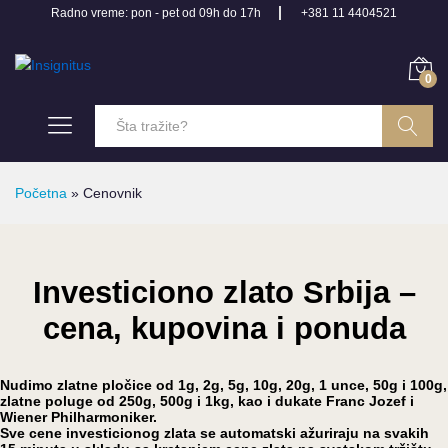
Radno vreme: pon - pet od 09h do 17h
+381 11 4404521
0
Pretraga
Početna
»
Cenovnik
Investiciono zlato Srbija –
cena, kupovina i ponuda
Nudimo zlatne pločice od 1g, 2g, 5g, 10g, 20g, 1 unce, 50g i 100g,
zlatne poluge od 250g, 500g i 1kg, kao i dukate Franc Jozef i
Wiener Philharmoniker.
Sve cene investicionog zlata se automatski ažuriraju na svakih