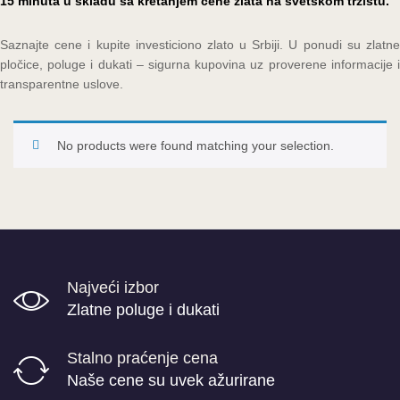
15 minuta u skladu sa kretanjem cene zlata na svetskom tržištu.
Saznajte cene i kupite investiciono zlato u Srbiji. U ponudi su zlatne
pločice, poluge i dukati – sigurna kupovina uz proverene informacije i
transparentne uslove.
No products were found matching your selection.
Najveći izbor
Zlatne poluge i dukati
Stalno praćenje cena
Naše cene su uvek ažurirane