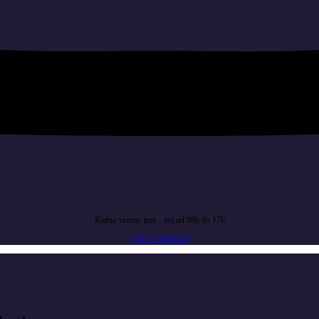
Radno vreme: pon - pet od 09h do 17h
+381 11 4404521