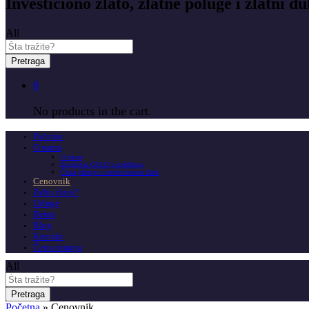
Investiciono zlato, zlatne poluge i zlatni du
All
Pretraga
0
No products in the cart.
Početna
O nama
O nama
Insignitus GOLD u medijima
Česta pitanja o investicionom zlatu
Cenovnik
Zašto zlato?
Usluge
Berza
Blog
Kontakt
Česta pitanja
All
Pretraga
Početna
»
Cenovnik