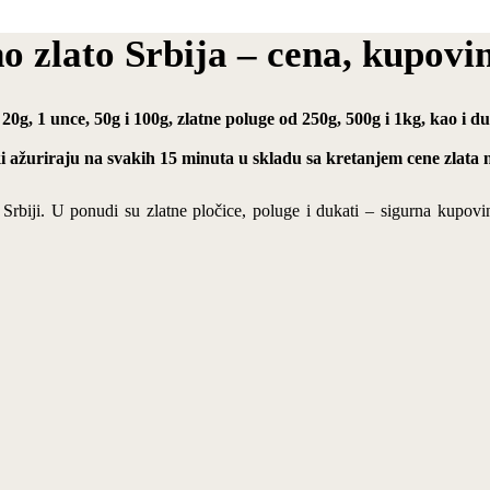
no zlato Srbija – cena, kupovi
 20g, 1 unce, 50g i 100g, zlatne poluge od 250g, 500g i 1kg, kao i 
ki ažuriraju na svakih 15 minuta u skladu sa kretanjem cene zlata n
u Srbiji. U ponudi su zlatne pločice, poluge i dukati – sigurna kupovi