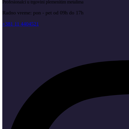
Profesionalci u trgovini plemenitim metalima
Radno vreme: pon - pet od 09h do 17h
+381 11 4404521