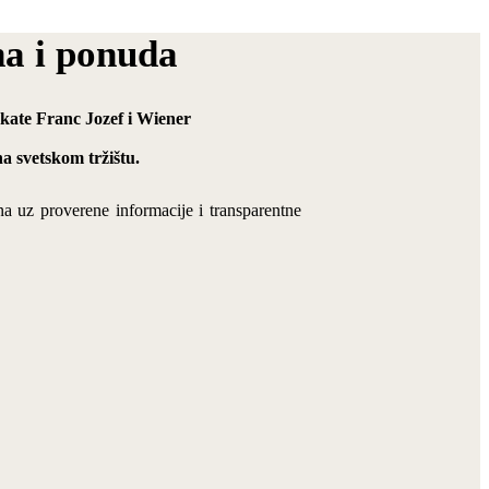
na i ponuda
dukate Franc Jozef i Wiener
a svetskom tržištu.
na uz proverene informacije i transparentne