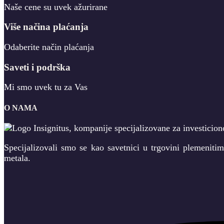
Naše cene su uvek ažurirane
Više načina plaćanja
Odaberite način plaćanja
Saveti i podrška
Mi smo uvek tu za Vas
O NAMA
Specijalizovali smo se kao savetnici u trgovini plemeniti
metala.