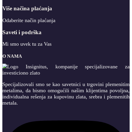
Više načina plaćanja
Odaberite način plaćanja
Saveti i podrška
Mi smo uvek tu za Vas
O NAMA
Specijalizovali smo se kao savetnici u trgovini plemenitim
metalima, da bismo omogućili našim klijentima povoljna,
individualna rešenja za kupovinu zlata, srebra i plemenitih
metala.