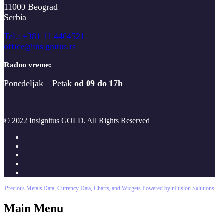
11000 Beograd
Serbia
T
el.: +381 11 4404521
office@insignitus.rs
Radno vreme:
Ponedeljak – Petak
od 09 do 17h
© 2022 Insignitus GOLD. All Rights Reserved
Precious Metals Data, Currency Data
, Charts, and Widgets
Powered by nFusion Solutions
Main Menu