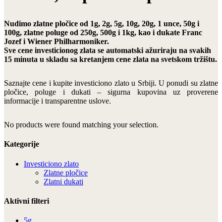
Nudimo zlatne pločice od 1g, 2g, 5g, 10g, 20g, 1 unce, 50g i
100g, zlatne poluge od 250g, 500g i 1kg, kao i dukate Franc
Jozef i Wiener Philharmoniker.
Sve cene investicionog zlata se automatski ažuriraju na svakih
15 minuta u skladu sa kretanjem cene zlata na svetskom tržištu.
Saznajte cene i kupite investiciono zlato u Srbiji. U ponudi su zlatne
pločice, poluge i dukati – sigurna kupovina uz proverene
informacije i transparentne uslove.
No products were found matching your selection.
Kategorije
Investiciono zlato
Zlatne pločice
Zlatni dukati
Aktivni filteri
5g