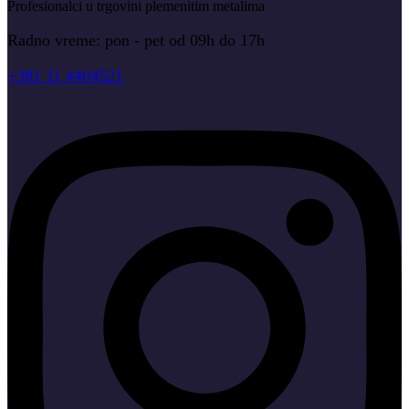
Profesionalci u trgovini plemenitim metalima
Radno vreme: pon - pet od 09h do 17h
+381 11 4404521