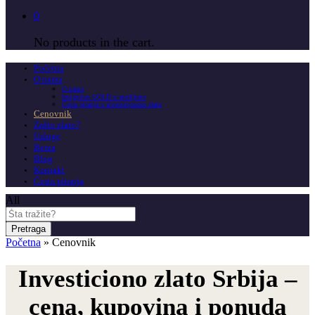
0
No products in the cart.
Početna
O nama
O nama
Insignitus GOLD u medijima
Česta pitanja o investicionom zlatu
Cenovnik
Zašto zlato?
Usluge
Berza
Blog
Kontakt
Česta pitanja
All
Pretraga
Početna
»
Cenovnik
Investiciono zlato Srbija –
cena, kupovina i ponuda