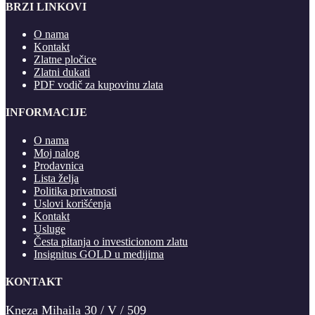
BRZI LINKOVI
O nama
Kontakt
Zlatne pločice
Zlatni dukati
PDF vodič za kupovinu zlata
INFORMACIJE
O nama
Moj nalog
Prodavnica
Lista želja
Politika privatnosti
Uslovi korišćenja
Kontakt
Usluge
Česta pitanja o investicionom zlatu
Insignitus GOLD u medijima
KONTAKT
Kneza Mihaila 30 / V / 509