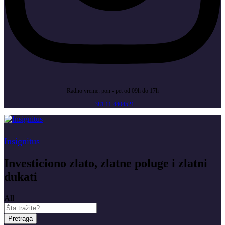
Radno vreme: pon - pet od 09h do 17h
+381 11 4404521
Insignitus
Investiciono zlato, zlatne poluge i zlatni
dukati
All
Pretraga