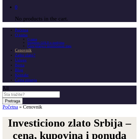
0
No products in the cart.
Početna
O nama
O nama
Insignitus GOLD u medijima
Česta pitanja o investicionom zlatu
Cenovnik
Zašto zlato?
Usluge
Berza
Blog
Kontakt
Česta pitanja
All
Pretraga
Početna
»
Cenovnik
Investiciono zlato Srbija –
cena, kupovina i ponuda