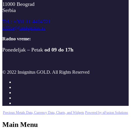
11000 Beograd
Serbia
T
el.: +381 11 4404521
office@insignitus.rs
Radno vreme:
Ponedeljak – Petak
od 09 do 17h
© 2022 Insignitus GOLD. All Rights Reserved
Precious Metals Data, Currency Data
, Charts, and Widgets
Powered by nFusion Solutions
Main Menu