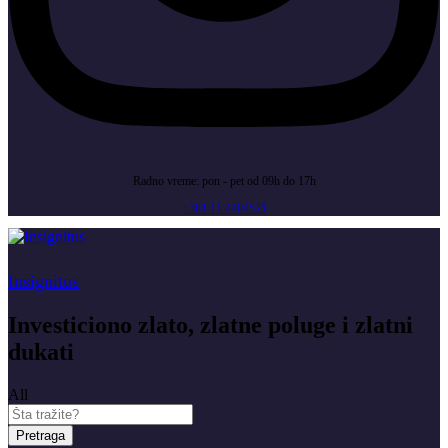
Radno vreme: pon - pet od 09h do 17h
+381 11 4404521
Insignitus
Investiciono zlato, zlatne poluge i zlatni
dukati
All
Pretraga