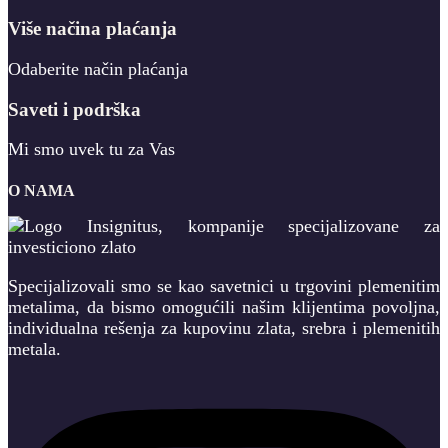
Više načina plaćanja
Odaberite način plaćanja
Saveti i podrška
Mi smo uvek tu za Vas
O NAMA
Specijalizovali smo se kao savetnici u trgovini plemenitim
metalima, da bismo omogućili našim klijentima povoljna,
individualna rešenja za kupovinu zlata, srebra i plemenitih
metala.