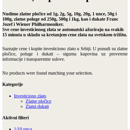
Nudimo zlatne pločice od 1g, 2g, 5g, 10g, 20g, 1 unce, 50g i
100g, zlatne poluge od 250g, 500g i 1kg, kao i dukate Franc
Jozef i Wiener Philharmoniker.
Sve cene investicionog zlata se automatski ažuriraju na svakih
15 minuta u skladu sa kretanjem cene zlata na svetskom tržištu.
Saznajte cene i kupite investiciono zlato u Srbiji. U ponudi su zlatne
pločice, poluge i dukati – sigurna kupovina uz proverene
informacije i transparentne uslove.
No products were found matching your selection.
Kategorije
Investiciono zlato
Zlatne pločice
Zlatni dukati
Aktivni filteri
1/10 unca