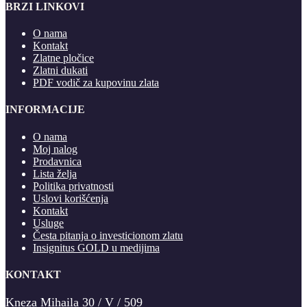
BRZI LINKOVI
O nama
Kontakt
Zlatne pločice
Zlatni dukati
PDF vodič za kupovinu zlata
INFORMACIJE
O nama
Moj nalog
Prodavnica
Lista želja
Politika privatnosti
Uslovi korišćenja
Kontakt
Usluge
Česta pitanja o investicionom zlatu
Insignitus GOLD u medijima
KONTAKT
Kneza Mihaila 30 / V / 509