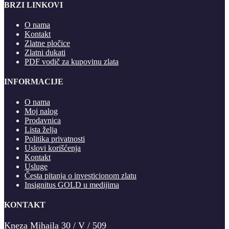
BRZI LINKOVI
O nama
Kontakt
Zlatne pločice
Zlatni dukati
PDF vodič za kupovinu zlata
INFORMACIJE
O nama
Moj nalog
Prodavnica
Lista želja
Politika privatnosti
Uslovi korišćenja
Kontakt
Usluge
Česta pitanja o investicionom zlatu
Insignitus GOLD u medijima
KONTAKT
Kneza Mihaila 30 / V / 509