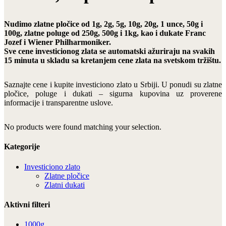
Nudimo zlatne pločice od 1g, 2g, 5g, 10g, 20g, 1 unce, 50g i
100g, zlatne poluge od 250g, 500g i 1kg, kao i dukate Franc
Jozef i Wiener Philharmoniker.
Sve cene investicionog zlata se automatski ažuriraju na svakih
15 minuta u skladu sa kretanjem cene zlata na svetskom tržištu.
Saznajte cene i kupite investiciono zlato u Srbiji. U ponudi su zlatne
pločice, poluge i dukati – sigurna kupovina uz proverene
informacije i transparentne uslove.
No products were found matching your selection.
Kategorije
Investiciono zlato
Zlatne pločice
Zlatni dukati
Aktivni filteri
1000g