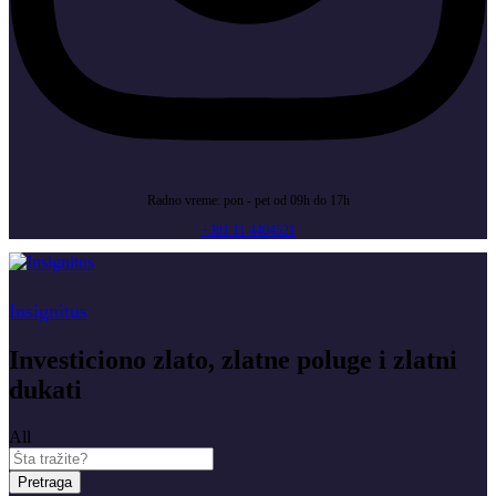
Radno vreme: pon - pet od 09h do 17h
+381 11 4404521
Insignitus
Investiciono zlato, zlatne poluge i zlatni
dukati
All
Pretraga