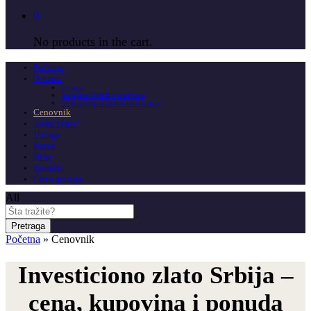
0
No products in the cart.
Početna
O nama
O nama
Insignitus GOLD u medijima
Česta pitanja o investicionom zlatu
Cenovnik
Zašto zlato?
Usluge
Berza
Blog
Kontakt
Česta pitanja
All
Pretraga
Početna
»
Cenovnik
Investiciono zlato Srbija –
cena, kupovina i ponuda