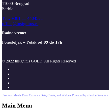
11000 Beograd
Serbia
T
el.: +381 11 4404521
office@insignitus.rs
Radno vreme:
Ponedeljak – Petak
od 09 do 17h
© 2022 Insignitus GOLD. All Rights Reserved
Precious Metals Data, Currency Data
, Charts, and Widgets
Powered by nFusion Solutions
Main Menu