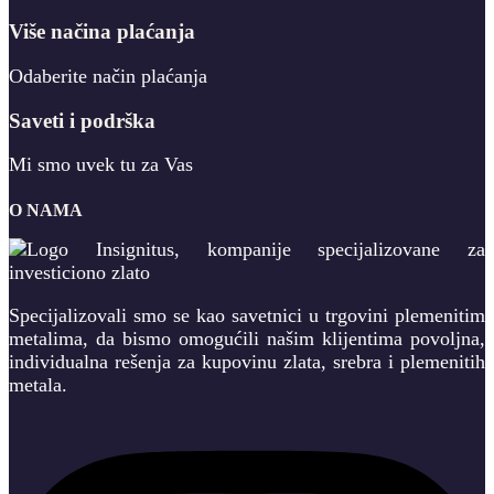
Više načina plaćanja
Odaberite način plaćanja
Saveti i podrška
Mi smo uvek tu za Vas
O NAMA
Specijalizovali smo se kao savetnici u trgovini plemenitim
metalima, da bismo omogućili našim klijentima povoljna,
individualna rešenja za kupovinu zlata, srebra i plemenitih
metala.