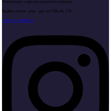
Profesionalci u trgovini plemenitim metalima
Radno vreme: pon - pet od 09h do 17h
+381 11 4404521