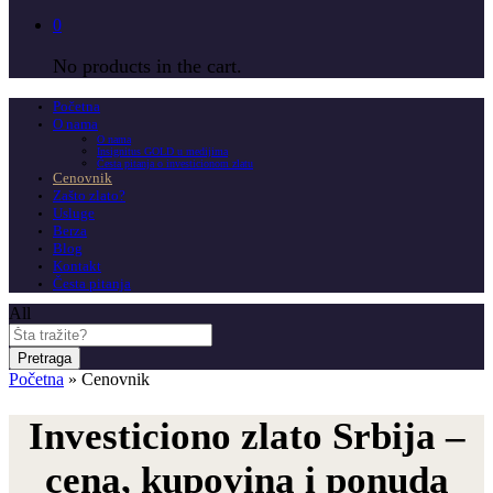
0
No products in the cart.
Početna
O nama
O nama
Insignitus GOLD u medijima
Česta pitanja o investicionom zlatu
Cenovnik
Zašto zlato?
Usluge
Berza
Blog
Kontakt
Česta pitanja
All
Pretraga
Početna
»
Cenovnik
Investiciono zlato Srbija –
cena, kupovina i ponuda