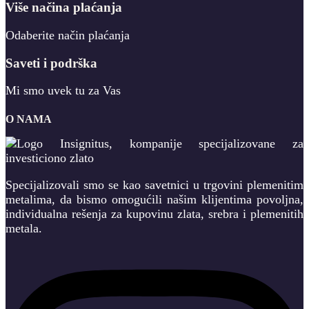
Više načina plaćanja
Odaberite način plaćanja
Saveti i podrška
Mi smo uvek tu za Vas
O NAMA
Specijalizovali smo se kao savetnici u trgovini plemenitim
metalima, da bismo omogućili našim klijentima povoljna,
individualna rešenja za kupovinu zlata, srebra i plemenitih
metala.