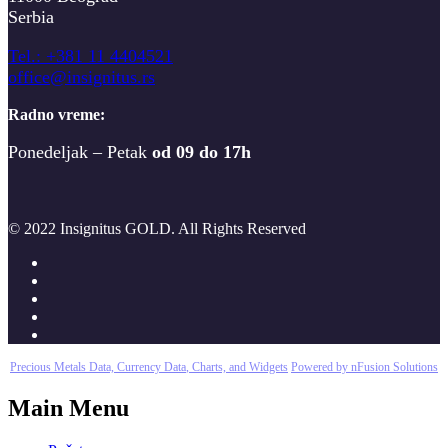
Serbia
T
el.: +381 11 4404521
office@insignitus.rs
Radno vreme:
Ponedeljak – Petak
od 09 do 17h
© 2022 Insignitus GOLD. All Rights Reserved
Precious Metals Data, Currency Data
, Charts, and Widgets
Powered by nFusion Solutions
Main Menu