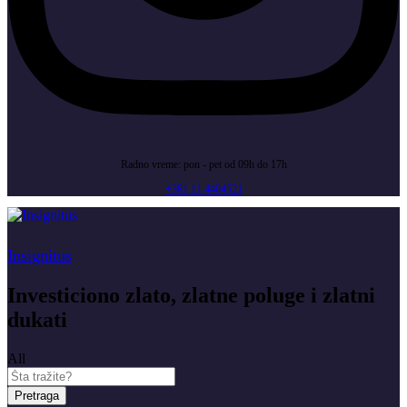
Radno vreme: pon - pet od 09h do 17h
+381 11 4404521
Insignitus
Investiciono zlato, zlatne poluge i zlatni
dukati
All
Pretraga