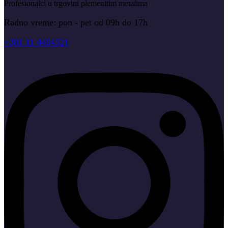
Profesionalci u trgovini plemenitim metalima
Radno vreme: pon - pet od 09h do 17h
+381 11 4404521