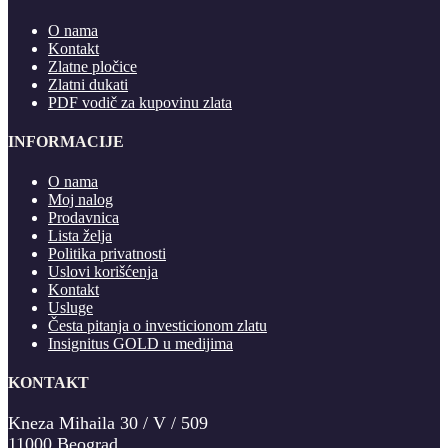
O nama
Kontakt
Zlatne pločice
Zlatni dukati
PDF vodič za kupovinu zlata
INFORMACIJE
O nama
Moj nalog
Prodavnica
Lista želja
Politika privatnosti
Uslovi korišćenja
Kontakt
Usluge
Česta pitanja o investicionom zlatu
Insignitus GOLD u medijima
KONTAKT
Kneza Mihaila 30 / V / 509
11000 Beograd