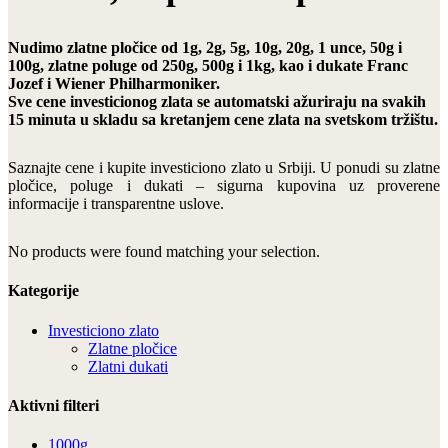
Nudimo zlatne pločice od 1g, 2g, 5g, 10g, 20g, 1 unce, 50g i
100g, zlatne poluge od 250g, 500g i 1kg, kao i dukate Franc
Jozef i Wiener Philharmoniker.
Sve cene investicionog zlata se automatski ažuriraju na svakih
15 minuta u skladu sa kretanjem cene zlata na svetskom tržištu.
Saznajte cene i kupite investiciono zlato u Srbiji. U ponudi su zlatne
pločice, poluge i dukati – sigurna kupovina uz proverene
informacije i transparentne uslove.
No products were found matching your selection.
Kategorije
Investiciono zlato
Zlatne pločice
Zlatni dukati
Aktivni filteri
1000g