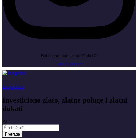
Radno vreme: pon - pet od 09h do 17h
+381 11 4404521
Insignitus
Investiciono zlato, zlatne poluge i zlatni
dukati
All
Pretraga