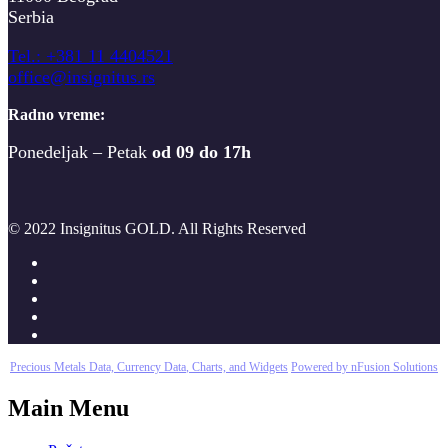
Serbia
T
el.: +381 11 4404521
office@insignitus.rs
Radno vreme:
Ponedeljak – Petak
od 09 do 17h
© 2022 Insignitus GOLD. All Rights Reserved
Precious Metals Data, Currency Data
, Charts, and Widgets
Powered by nFusion Solutions
Main Menu