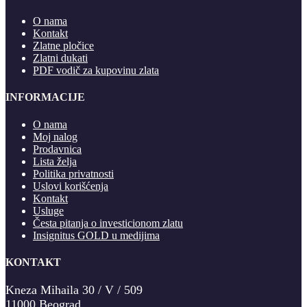
O nama
Kontakt
Zlatne pločice
Zlatni dukati
PDF vodič za kupovinu zlata
INFORMACIJE
O nama
Moj nalog
Prodavnica
Lista želja
Politika privatnosti
Uslovi korišćenja
Kontakt
Usluge
Česta pitanja o investicionom zlatu
Insignitus GOLD u medijima
KONTAKT
Kneza Mihaila 30 / V / 509
11000 Beograd