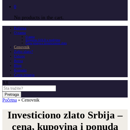
0
No products in the cart.
Početna
O nama
O nama
Insignitus GOLD u medijima
Česta pitanja o investicionom zlatu
Cenovnik
Zašto zlato?
Usluge
Berza
Blog
Kontakt
Česta pitanja
All
Pretraga
Početna
»
Cenovnik
Investiciono zlato Srbija –
cena, kupovina i ponuda