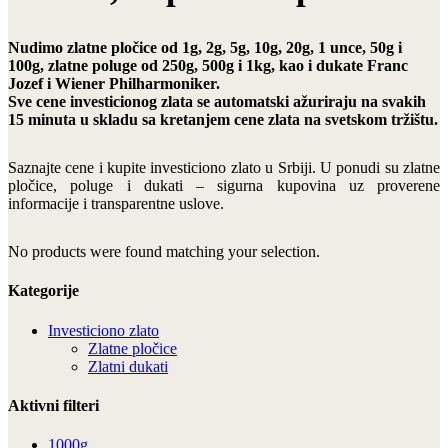
Nudimo zlatne pločice od 1g, 2g, 5g, 10g, 20g, 1 unce, 50g i
100g, zlatne poluge od 250g, 500g i 1kg, kao i dukate Franc
Jozef i Wiener Philharmoniker.
Sve cene investicionog zlata se automatski ažuriraju na svakih
15 minuta u skladu sa kretanjem cene zlata na svetskom tržištu.
Saznajte cene i kupite investiciono zlato u Srbiji. U ponudi su zlatne
pločice, poluge i dukati – sigurna kupovina uz proverene
informacije i transparentne uslove.
No products were found matching your selection.
Kategorije
Investiciono zlato
Zlatne pločice
Zlatni dukati
Aktivni filteri
1000g