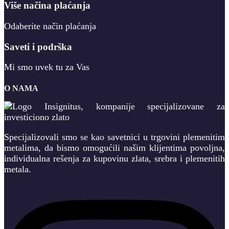
Više načina plaćanja
Odaberite način plaćanja
Saveti i podrška
Mi smo uvek tu za Vas
O NAMA
Specijalizovali smo se kao savetnici u trgovini plemenitim
metalima, da bismo omogućili našim klijentima povoljna,
individualna rešenja za kupovinu zlata, srebra i plemenitih
metala.