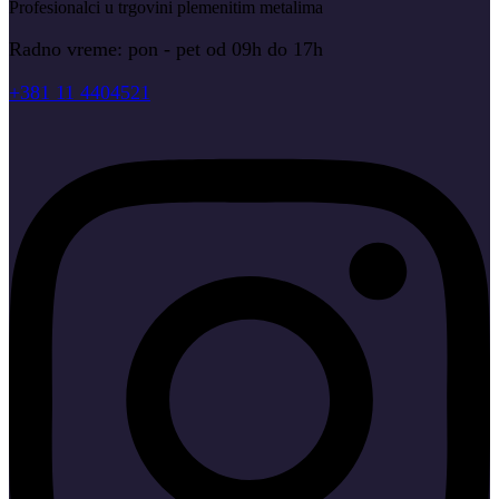
Profesionalci u trgovini plemenitim metalima
Radno vreme: pon - pet od 09h do 17h
+381 11 4404521