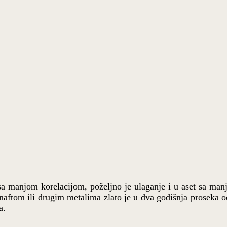
 sa manjom korelacijom, poželjno je ulaganje i u aset sa manji
 naftom ili drugim metalima zlato je u dva godišnja proseka 
a.