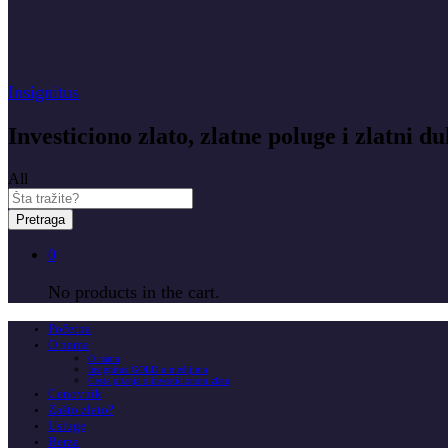
Insignitus
Investiciono zlato, zlatne poluge i zlatni du
All
Pretraga
0
No products in the cart.
Početna
O nama
O nama
Insignitus GOLD u medijima
Česta pitanja o investicionom zlatu
Cenovnik
Zašto zlato?
Usluge
Berza