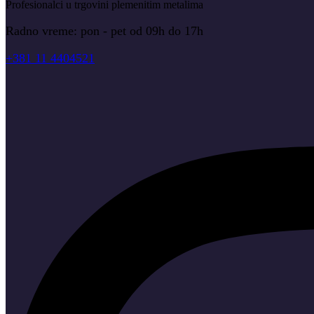
Profesionalci u trgovini plemenitim metalima
Radno vreme: pon - pet od 09h do 17h
+381 11 4404521