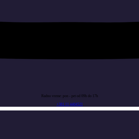
Radno vreme: pon - pet od 09h do 17h
+381 11 4404521