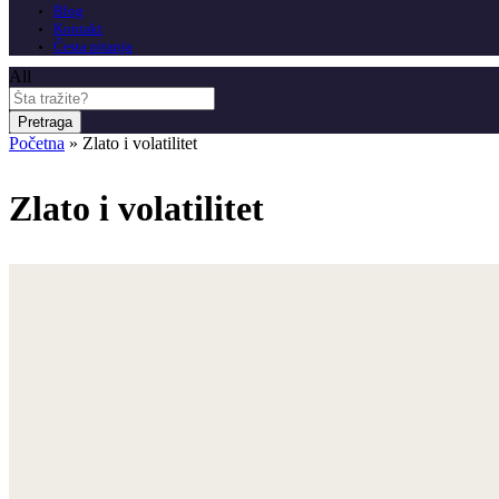
Blog
Kontakt
Česta pitanja
All
Pretraga
Početna
»
Zlato i volatilitet
Zlato i volatilitet