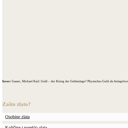
Izvor:
Gasser, Michael Karl: Gold – der König der Geldanlage? Physisches Gold als Anlage
Zašto zlato?
Osobine zlata
Količine i poreklo zlata