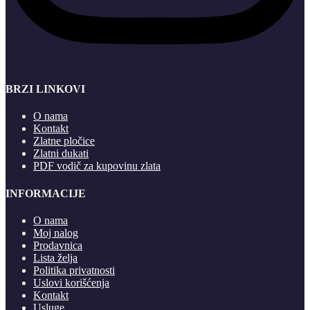
BRZI LINKOVI
O nama
Kontakt
Zlatne pločice
Zlatni dukati
PDF vodič za kupovinu zlata
INFORMACIJE
O nama
Moj nalog
Prodavnica
Lista želja
Politika privatnosti
Uslovi korišćenja
Kontakt
Usluge