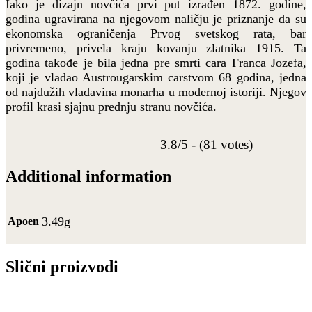
Iako je dizajn novčića prvi put izrađen 1872. godine,
godina ugravirana na njegovom naličju je priznanje da su
ekonomska ograničenja Prvog svetskog rata, bar
privremeno, privela kraju kovanju zlatnika 1915. Ta
godina takođe je bila jedna pre smrti cara Franca Jozefa,
koji je vladao Austrougarskim carstvom 68 godina, jedna
od najdužih vladavina monarha u modernoj istoriji. Njegov
profil krasi sjajnu prednju stranu novčića.
3.8/5 - (81 votes)
Additional information
3.49g
Apoen
Slični proizvodi