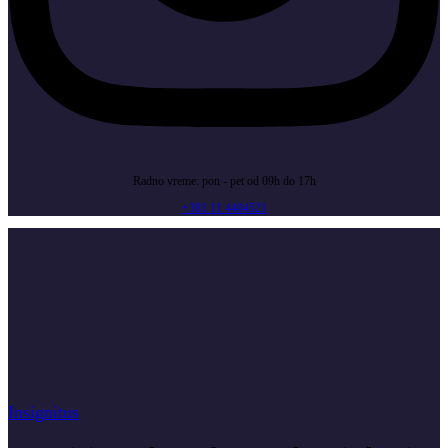
Radno vreme: pon - pet od 09h do 17h
+381 11 4404521
Insignitus