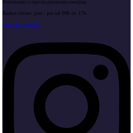
Profesionalci u trgovini plemenitim metalima
Radno vreme: pon - pet od 09h do 17h
+381 11 4404521