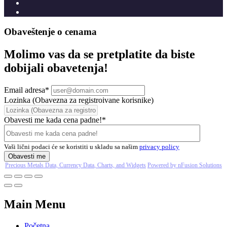
Obaveštenje o cenama
Molimo vas da se pretplatite da biste
dobijali obavetenja!
Email adresa
*
Lozinka (Obavezna za registroivane korisnike)
Obavesti me kada cena padne!
*
Vaši lični podaci će se koristiti u skladu sa našim
privacy policy
Obavesti me
Precious Metals Data, Currency Data
, Charts, and Widgets
Powered by nFusion Solutions
Main Menu
Početna