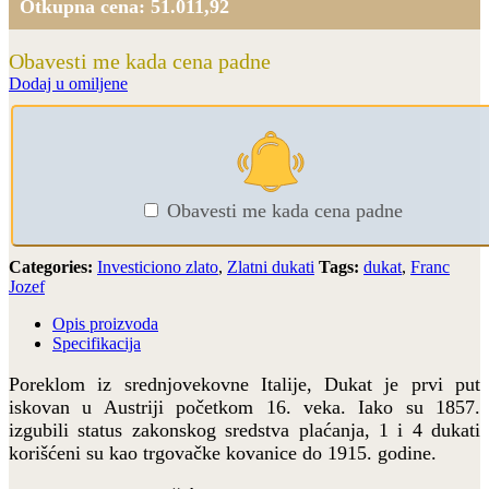
Otkupna cena: 51.011,92
Obavesti me kada cena padne
Dodaj u omiljene
Obavesti me kada cena padne
Categories:
Investiciono zlato
,
Zlatni dukati
Tags:
dukat
,
Franc
Jozef
Opis proizvoda
Specifikacija
Poreklom iz srednjovekovne Italije, Dukat je prvi put
iskovan u Austriji početkom 16. veka. Iako su 1857.
izgubili status zakonskog sredstva plaćanja, 1 i 4 dukati
korišćeni su kao trgovačke kovanice do 1915. godine.