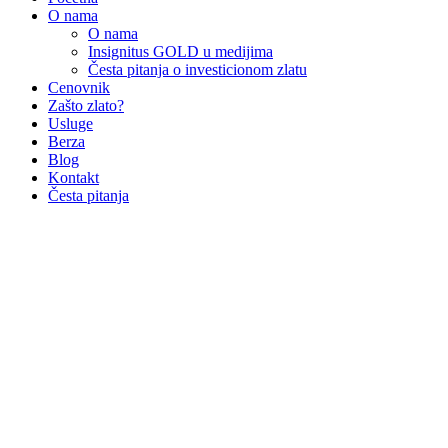
O nama
O nama
Insignitus GOLD u medijima
Česta pitanja o investicionom zlatu
Cenovnik
Zašto zlato?
Usluge
Berza
Blog
Kontakt
Česta pitanja