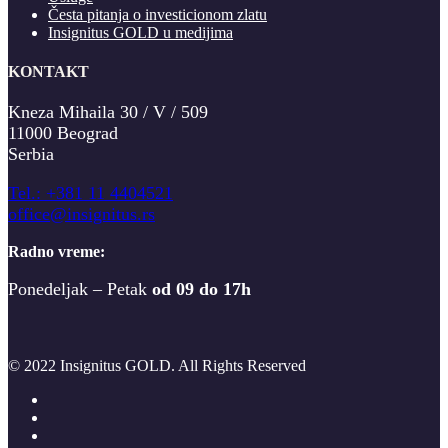
Česta pitanja o investicionom zlatu
Insignitus GOLD u medijima
KONTAKT
Kneza Mihaila 30 / V / 509
11000 Beograd
Serbia
T
el.: +381 11 4404521
office@insignitus.rs
Radno vreme:
Ponedeljak – Petak
od 09 do 17h
© 2022 Insignitus GOLD. All Rights Reserved