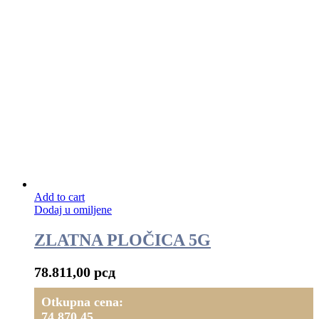
Add to cart
Dodaj u omiljene
ZLATNA PLOČICA 5G
78.811,00
рсд
Otkupna cena:
74.870,45