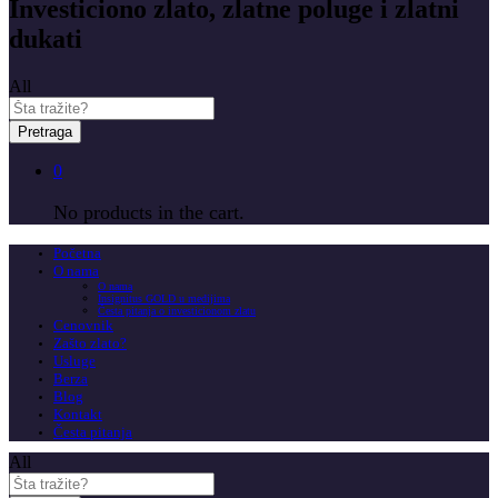
Investiciono zlato, zlatne poluge i zlatni
dukati
All
Pretraga
0
No products in the cart.
Početna
O nama
O nama
Insignitus GOLD u medijima
Česta pitanja o investicionom zlatu
Cenovnik
Zašto zlato?
Usluge
Berza
Blog
Kontakt
Česta pitanja
All