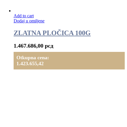
Add to cart
Dodaj u omiljene
ZLATNA PLOČICA 100G
1.467.686,00
рсд
Otkupna cena:
1.423.655,42