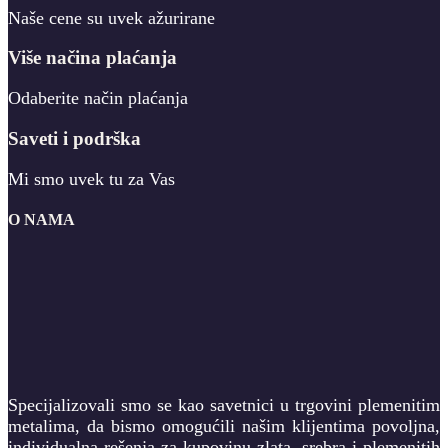
Naše cene su uvek ažurirane
Više načina plaćanja
Odaberite način plaćanja
Saveti i podrška
Mi smo uvek tu za Vas
O NAMA
Specijalizovali smo se kao savetnici u trgovini plemenitim
metalima, da bismo omogućili našim klijentima povoljna,
individualna rešenja za kupovinu zlata, srebra i plemenitih