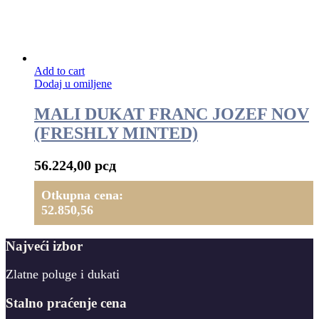
Add to cart
Dodaj u omiljene
MALI DUKAT FRANC JOZEF NOV
(FRESHLY MINTED)
56.224,00
рсд
Otkupna cena:
52.850,56
Najveći izbor
Zlatne poluge i dukati
Stalno praćenje cena