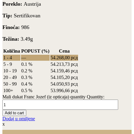
Poreklo:
Austrija
Tip:
Sertifikovan
Finoća:
986
Težina:
3.49g
Količina
POPUST (%)
Cena
1 - 4
—
54.268,00
рсд
5 - 9
0.1 %
54.213,73
рсд
10 - 19
0.2 %
54.159,46
рсд
20 - 49
0.3 %
54.105,20
рсд
50 - 99
0.4 %
54.050,93
рсд
100+
0.5 %
53.996,66
рсд
Mali dukat Franc Jozef (iz opticaja) quantity
Quantity:
Add to cart
Dodaj u omiljene
x