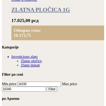
ZLATNA PLOČICA 1G
17.025,00
рсд
Otkupna cena:
16.173,75
Kategorije
Investiciono zlato
Zlatne pločice
Zlatni dukati
Filter po ceni
Min price
Max price
Filter
po Apoenu