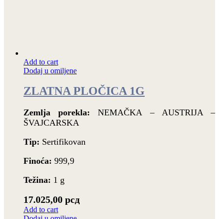
Add to cart
Dodaj u omiljene
ZLATNA PLOČICA 1G
Zemlja porekla:
NEMAČKA – AUSTRIJA –
ŠVAJCARSKA
Tip:
Sertifikovan
Finoća:
999,9
Težina:
1 g
17.025,00
рсд
Add to cart
Dodaj u omiljene