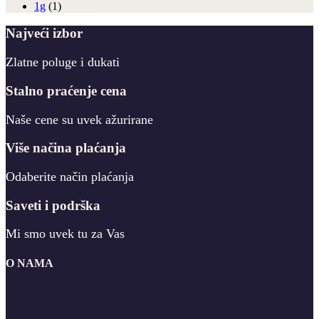
1g
(1)
Najveći izbor
Zlatne poluge i dukati
Stalno praćenje cena
Naše cene su uvek ažurirane
Više načina plaćanja
Odaberite način plaćanja
Saveti i podrška
Mi smo uvek tu za Vas
O NAMA