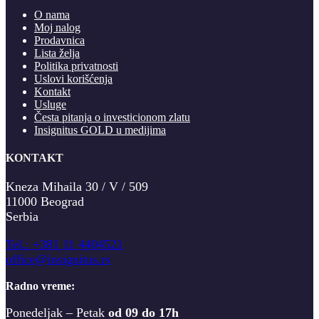
O nama
Moj nalog
Prodavnica
Lista želja
Politika privatnosti
Uslovi korišćenja
Kontakt
Usluge
Česta pitanja o investicionom zlatu
Insignitus GOLD u medijima
KONTAKT
Kneza Mihaila 30 / V / 509
11000 Beograd
Serbia
T
el.: +381 11 4404521
office@insignitus.rs
Radno vreme:
Ponedeljak – Petak
od 09 do 17h