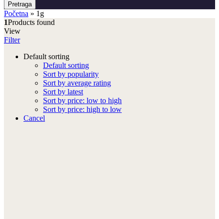
Pretraga
Početna
»
1g
1
Products found
View
Filter
Default sorting
Default sorting
Sort by popularity
Sort by average rating
Sort by latest
Sort by price: low to high
Sort by price: high to low
Cancel