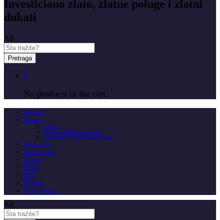
Investiciono zlato, zlatne poluge i zlatni
dukati
All
Pretraga
0
No products in the cart.
Početna
O nama
O nama
Insignitus GOLD u medijima
Česta pitanja o investicionom zlatu
Cenovnik
Zašto zlato?
Usluge
Berza
Blog
Kontakt
Česta pitanja
All