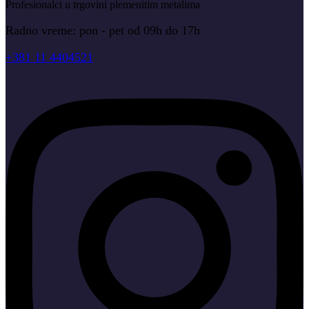
Profesionalci u trgovini plemenitim metalima
Radno vreme: pon - pet od 09h do 17h
+381 11 4404521