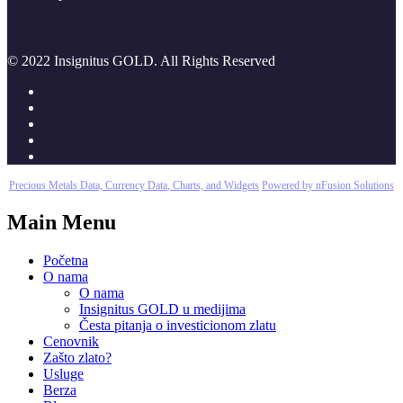
© 2022 Insignitus GOLD. All Rights Reserved
Precious Metals Data, Currency Data
, Charts, and Widgets
Powered by nFusion Solutions
Main Menu
Početna
O nama
O nama
Insignitus GOLD u medijima
Česta pitanja o investicionom zlatu
Cenovnik
Zašto zlato?
Usluge
Berza