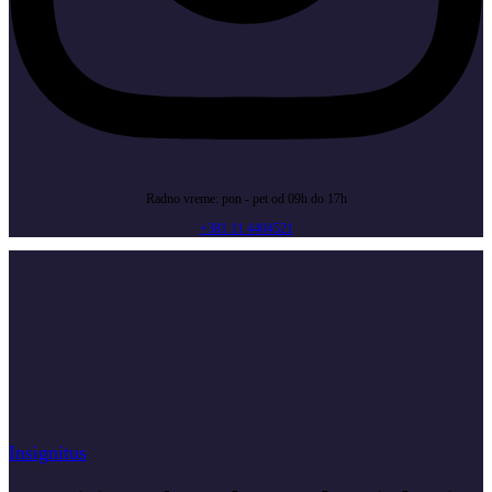
Radno vreme: pon - pet od 09h do 17h
+381 11 4404521
Insignitus