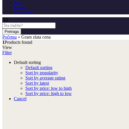
Blog
Kontakt
Česta pitanja
All
Pretraga
Početna
»
Gram zlata cena
1
Products found
View
Filter
Default sorting
Default sorting
Sort by popularity
Sort by average rating
Sort by latest
Sort by price: low to high
Sort by price: high to low
Cancel