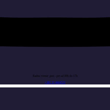
Radno vreme: pon - pet od 09h do 17h
+381 11 4404521