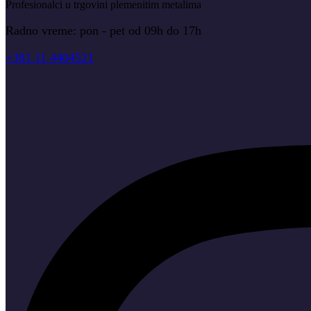
Profesionalci u trgovini plemenitim metalima
Radno vreme: pon - pet od 09h do 17h
+381 11 4404521