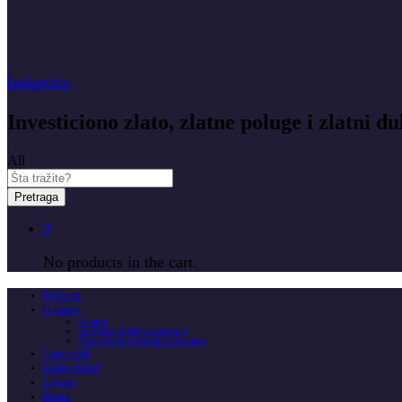
Insignitus
Investiciono zlato, zlatne poluge i zlatni du
All
Pretraga
0
No products in the cart.
Početna
O nama
O nama
Insignitus GOLD u medijima
Česta pitanja o investicionom zlatu
Cenovnik
Zašto zlato?
Usluge
Berza