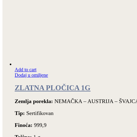
Add to cart
Dodaj u omiljene
ZLATNA PLOČICA 1G
Zemlja porekla:
NEMAČKA – AUSTRIJA – ŠVAJ
Tip:
Sertifikovan
Finoća:
999,9