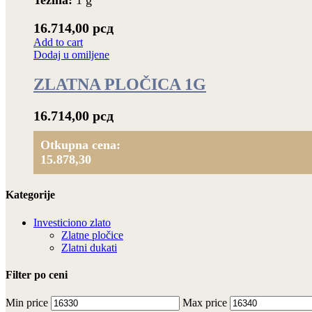
Težina:
1 g
16.714,00
рсд
Add to cart
Dodaj u omiljene
ZLATNA PLOČICA 1G
16.714,00
рсд
Otkupna cena:
15.878,30
Kategorije
Investiciono zlato
Zlatne pločice
Zlatni dukati
Filter po ceni
Min price
Max price