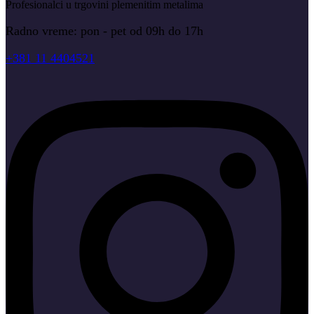
Profesionalci u trgovini plemenitim metalima
Radno vreme: pon - pet od 09h do 17h
+381 11 4404521