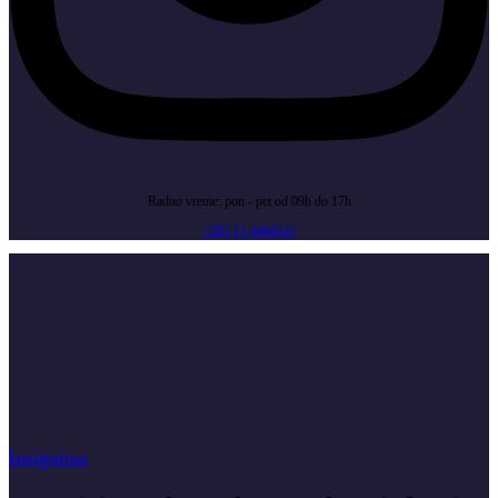
Radno vreme: pon - pet od 09h do 17h
+381 11 4404521
Insignitus