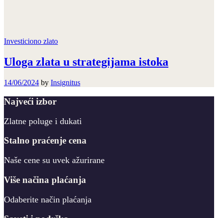
Investiciono zlato
Uloga zlata u strategijama istoka
14/06/2024
by
Insignitus
Najveći izbor
Zlatne poluge i dukati
Stalno praćenje cena
Naše cene su uvek ažurirane
Više načina plaćanja
Odaberite način plaćanja