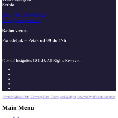
Serbia
T
el.: +381 11 4404521
office@insignitus.rs
Radno vreme:
Ponedeljak – Petak
od 09 do 17h
© 2022 Insignitus GOLD. All Rights Reserved
Precious Metals Data, Currency Data
, Charts, and Widgets
Powered by nFusion Solutions
Main Menu