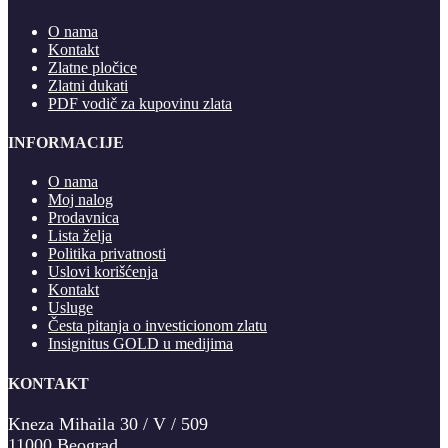
O nama
Kontakt
Zlatne pločice
Zlatni dukati
PDF vodič za kupovinu zlata
INFORMACIJE
O nama
Moj nalog
Prodavnica
Lista želja
Politika privatnosti
Uslovi korišćenja
Kontakt
Usluge
Česta pitanja o investicionom zlatu
Insignitus GOLD u medijima
KONTAKT
Kneza Mihaila 30 / V / 509
11000 Beograd