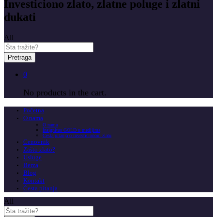
Investiciono zlato, zlatne poluge i zlatni
dukati
All
Pretraga
0
No products in the cart.
Početna
O nama
O nama
Insignitus GOLD u medijima
Česta pitanja o investicionom zlatu
Cenovnik
Zašto zlato?
Usluge
Berza
Blog
Kontakt
Česta pitanja
All