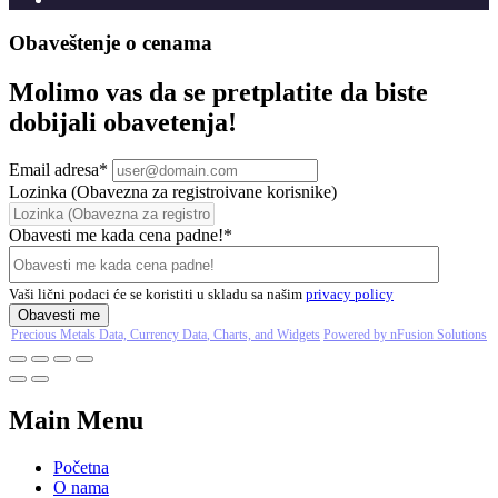
Obaveštenje o cenama
Molimo vas da se pretplatite da biste
dobijali obavetenja!
Email adresa
*
Lozinka (Obavezna za registroivane korisnike)
Obavesti me kada cena padne!
*
Vaši lični podaci će se koristiti u skladu sa našim
privacy policy
Obavesti me
Precious Metals Data, Currency Data
, Charts, and Widgets
Powered by nFusion Solutions
Main Menu
Početna
O nama