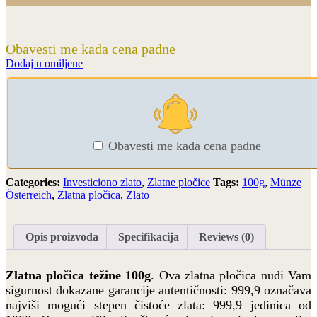
Obavesti me kada cena padne
Dodaj u omiljene
Obavesti me kada cena padne
Categories:
Investiciono zlato
,
Zlatne pločice
Tags:
100g
,
Münze
Österreich
,
Zlatna pločica
,
Zlato
Opis proizvoda
Specifikacija
Reviews (0)
Zlatna pločica težine 100g
. Ova zlatna pločica nudi Vam
sigurnost dokazane garancije autentičnosti: 999,9 označava
najviši mogući stepen čistoće zlata: 999,9 jedinica od