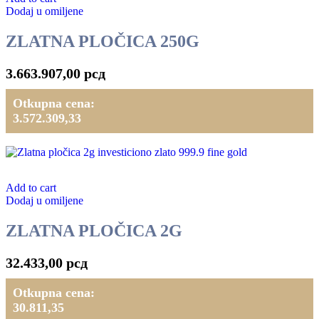
Dodaj u omiljene
ZLATNA PLOČICA 250G
3.663.907,00
рсд
Otkupna cena:
3.572.309,33
Add to cart
Dodaj u omiljene
ZLATNA PLOČICA 2G
32.433,00
рсд
Otkupna cena:
30.811,35