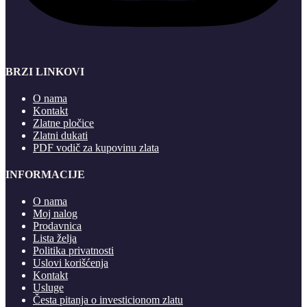
BRZI LINKOVI
O nama
Kontakt
Zlatne pločice
Zlatni dukati
PDF vodič za kupovinu zlata
INFORMACIJE
O nama
Moj nalog
Prodavnica
Lista želja
Politika privatnosti
Uslovi korišćenja
Kontakt
Usluge
Česta pitanja o investicionom zlatu