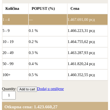
Količina
POPUST (%)
Cena
1 - 4
—
1.467.691,00
рсд
5 - 9
0.1 %
1.466.223,31
рсд
10 - 19
0.2 %
1.464.755,62
рсд
20 - 49
0.3 %
1.463.287,93
рсд
50 - 99
0.4 %
1.461.820,24
рсд
100+
0.5 %
1.460.352,55
рсд
Zlatna
Quantity:
Dodaj u omiljene
Add to cart
pločica
100g
quantity
Otkupna cena: 1.423.660,27