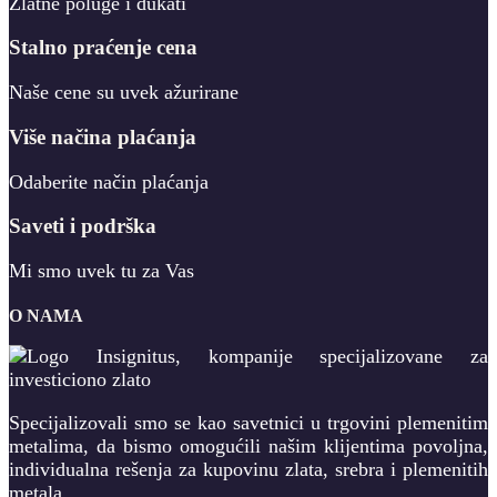
Zlatne poluge i dukati
Stalno praćenje cena
Naše cene su uvek ažurirane
Više načina plaćanja
Odaberite način plaćanja
Saveti i podrška
Mi smo uvek tu za Vas
O NAMA
Specijalizovali smo se kao savetnici u trgovini plemenitim
metalima, da bismo omogućili našim klijentima povoljna,
individualna rešenja za kupovinu zlata, srebra i plemenitih
metala.