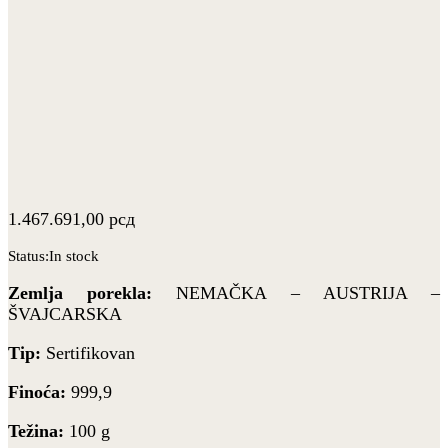
1.467.691,00
рсд
Status:
In stock
Zemlja porekla:
NEMAČKA – AUSTRIJA –
ŠVAJCARSKA
Tip:
Sertifikovan
Finoća:
999,9
Težina:
100 g