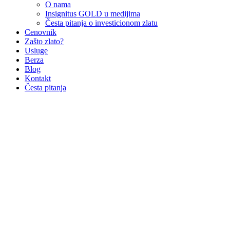
O nama
Insignitus GOLD u medijima
Česta pitanja o investicionom zlatu
Cenovnik
Zašto zlato?
Usluge
Berza
Blog
Kontakt
Česta pitanja