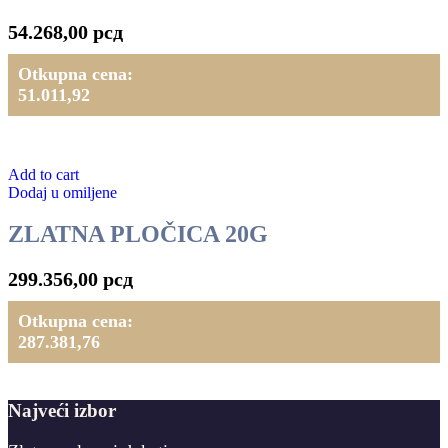
54.268,00
рсд
Otkupna cena:
51.011,92
Add to cart
Dodaj u omiljene
ZLATNA PLOČICA 20G
299.356,00
рсд
Otkupna cena:
287.381,76
Najveći izbor