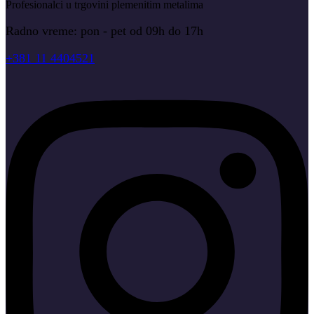
Profesionalci u trgovini plemenitim metalima
Radno vreme: pon - pet od 09h do 17h
+381 11 4404521