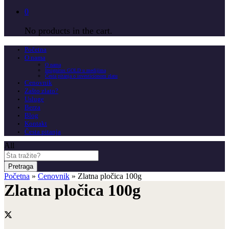
0
No products in the cart.
Početna
O nama
O nama
Insignitus GOLD u medijima
Česta pitanja o investicionom zlatu
Cenovnik
Zašto zlato?
Usluge
Berza
Blog
Kontakt
Česta pitanja
All
Pretraga
Početna
»
Cenovnik
»
Zlatna pločica 100g
Zlatna pločica 100g