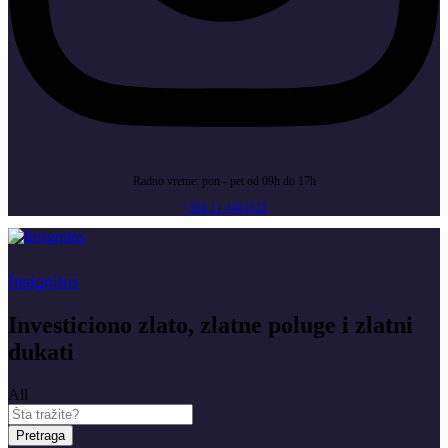
Radno vreme: pon - pet od 09h do 17h
+381 11 4404521
Insignitus
Investiciono zlato, zlatne poluge i zlatni
dukati
All
Pretraga