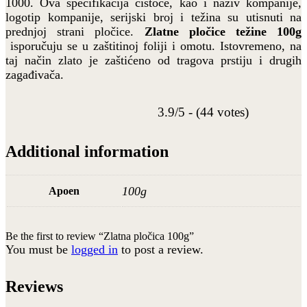
1000. Ova specifikacija čistoće, kao i naziv kompanije,
logotip kompanije, serijski broj i težina su utisnuti na
prednjoj strani pločice.
Zlatne pločice težine 100g
isporučuju se u zaštitinoj foliji i omotu. Istovremeno, na
taj način zlato je zaštićeno od tragova prstiju i drugih
zagađivača.
3.9/5 - (44 votes)
Additional information
100g
Apoen
Be the first to review “Zlatna pločica 100g”
You must be
logged in
to post a review.
Reviews