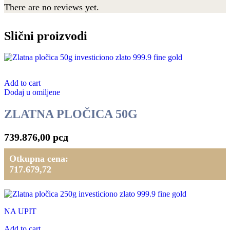
There are no reviews yet.
Slični proizvodi
Add to cart
Dodaj u omiljene
ZLATNA PLOČICA 50G
739.876,00
рсд
Otkupna cena:
717.679,72
NA UPIT
Add to cart