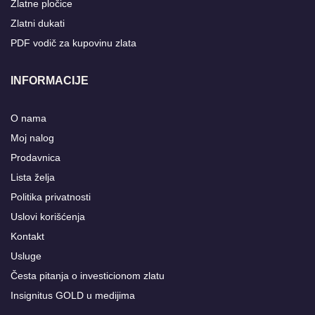
Zlatne pločice
Zlatni dukati
PDF vodič za kupovinu zlata
INFORMACIJE
O nama
Moj nalog
Prodavnica
Lista želja
Politika privatnosti
Uslovi korišćenja
Kontakt
Usluge
Česta pitanja o investicionom zlatu
Insignitus GOLD u medijima