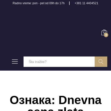
Radno vreme: pon - pet od 09h do 17h
+381 11 4404521
0
Pretraga
Ознака:
Dnevna