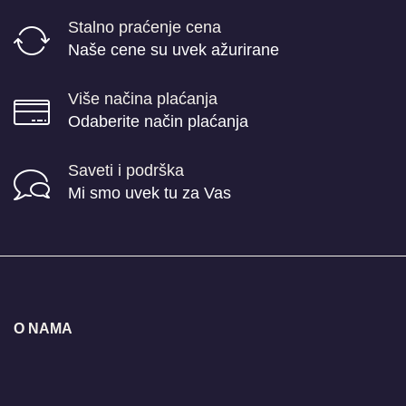
Stalno praćenje cena
Naše cene su uvek ažurirane
Više načina plaćanja
Odaberite način plaćanja
Saveti i podrška
Mi smo uvek tu za Vas
O NAMA