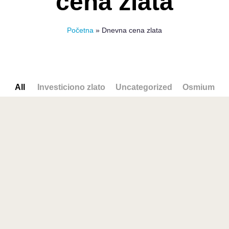
cena zlata
Početna
»
Dnevna cena zlata
All
Investiciono zlato
Uncategorized
Osmium