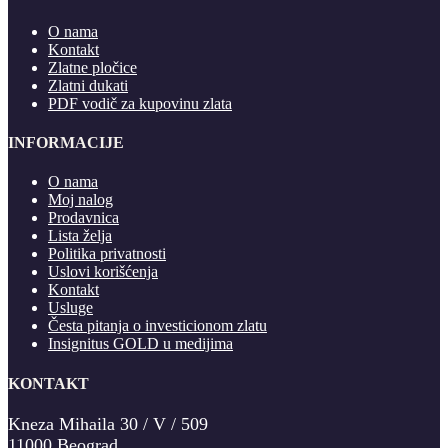
O nama
Kontakt
Zlatne pločice
Zlatni dukati
PDF vodič za kupovinu zlata
INFORMACIJE
O nama
Moj nalog
Prodavnica
Lista želja
Politika privatnosti
Uslovi korišćenja
Kontakt
Usluge
Česta pitanja o investicionom zlatu
Insignitus GOLD u medijima
KONTAKT
Kneza Mihaila 30 / V / 509
11000 Beograd