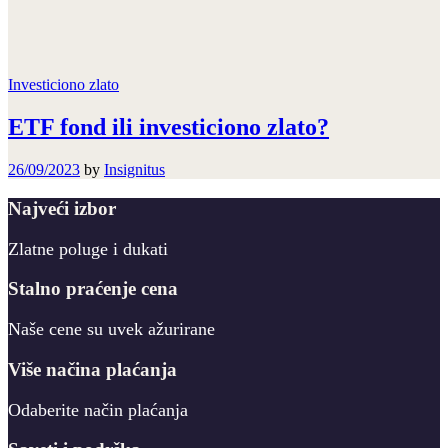
Investiciono zlato
ETF fond ili investiciono zlato?
26/09/2023
by
Insignitus
Najveći izbor
Zlatne poluge i dukati
Stalno praćenje cena
Naše cene su uvek ažurirane
Više načina plaćanja
Odaberite način plaćanja