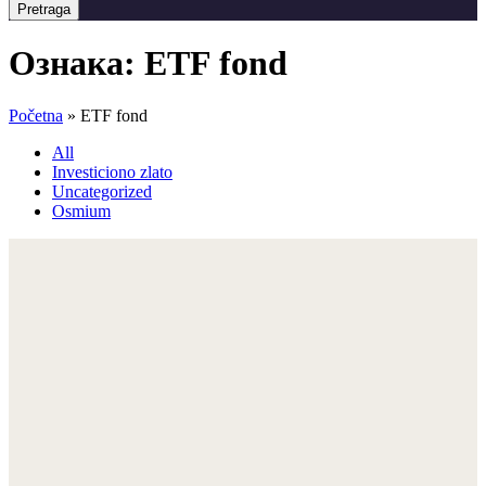
Pretraga
Ознака:
ETF fond
Početna
»
ETF fond
All
Investiciono zlato
Uncategorized
Osmium