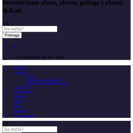
Investiciono zlato, zlatne poluge i zlatni
dukati
All
Pretraga
0
No products in the cart.
Početna
O nama
O nama
Insignitus GOLD u medijima
Česta pitanja o investicionom zlatu
Cenovnik
Zašto zlato?
Usluge
Berza
Blog
Kontakt
Česta pitanja
All