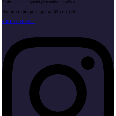
Profesionalci u trgovini plemenitim metalima
Radno vreme: pon - pet od 09h do 17h
+381 11 4404521