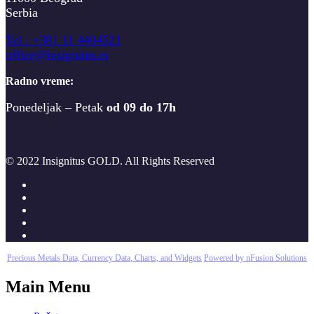
Serbia
T
el.: +381 11 4404521
office@insignitus.rs
Radno vreme:
Ponedeljak – Petak
od 09 do 17h
© 2022 Insignitus GOLD. All Rights Reserved
Precious Metals Data, Currency Data
, Charts, and Widgets
Powered by nFusion Solutions
Main Menu