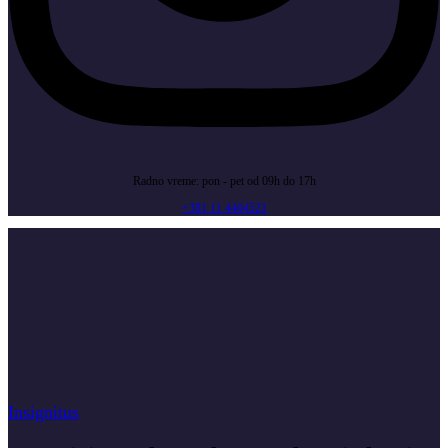
Radno vreme: pon - pet od 09h do 17h
+381 11 4404521
Insignitus