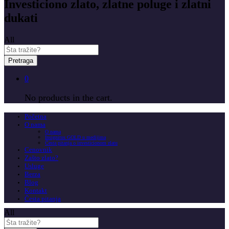
Investiciono zlato, zlatne poluge i zlatni
dukati
All
Pretraga
0
No products in the cart.
Početna
O nama
O nama
Insignitus GOLD u medijima
Česta pitanja o investicionom zlatu
Cenovnik
Zašto zlato?
Usluge
Berza
Blog
Kontakt
Česta pitanja
All