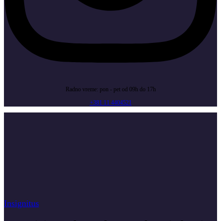
Radno vreme: pon - pet od 09h do 17h
+381 11 4404521
Insignitus