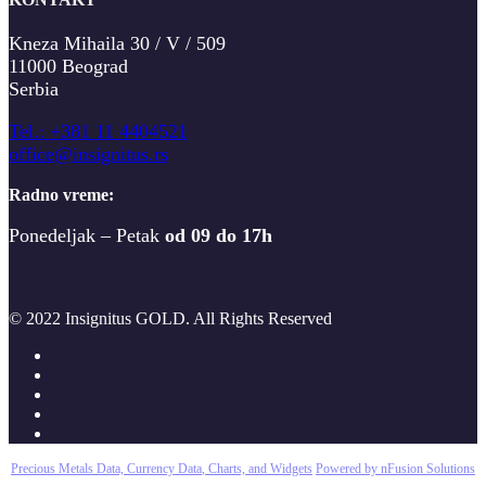
Kneza Mihaila 30 / V / 509
11000 Beograd
Serbia
T
el.: +381 11 4404521
office@insignitus.rs
Radno vreme:
Ponedeljak – Petak
od 09 do 17h
© 2022 Insignitus GOLD. All Rights Reserved
Precious Metals Data, Currency Data
, Charts, and Widgets
Powered by nFusion Solutions