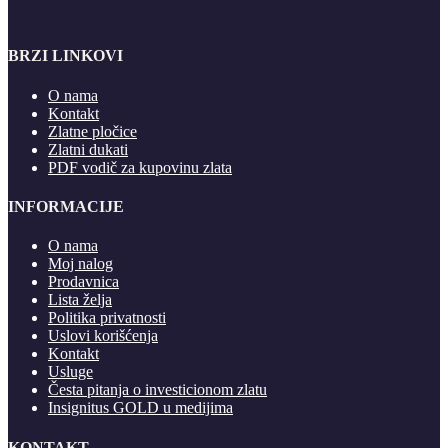
BRZI LINKOVI
O nama
Kontakt
Zlatne pločice
Zlatni dukati
PDF vodič za kupovinu zlata
INFORMACIJE
O nama
Moj nalog
Prodavnica
Lista želja
Politika privatnosti
Uslovi korišćenja
Kontakt
Usluge
Česta pitanja o investicionom zlatu
Insignitus GOLD u medijima
KONTAKT