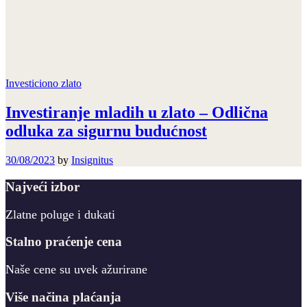
Investiciono zlato
Investiranje mladih u zlato – Odlična
odluka za sigurnu budućnost
30/08/2023
by
Insignitus
Najveći izbor
Zlatne poluge i dukati
Stalno praćenje cena
Naše cene su uvek ažurirane
Više načina plaćanja