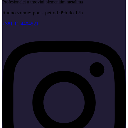
Profesionalci u trgovini plemenitim metalima
Radno vreme: pon - pet od 09h do 17h
+381 11 4404521