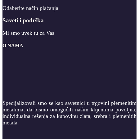
Odaberite način plaćanja
Saveti i podrška
Mi smo uvek tu za Vas
O NAMA
Specijalizovali smo se kao savetnici u trgovini plemenitim
metalima, da bismo omogućili našim klijentima povoljna,
individualna rešenja za kupovinu zlata, srebra i plemenitih
metala.