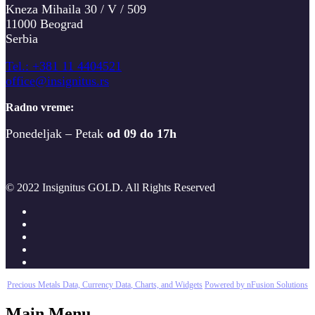
Kneza Mihaila 30 / V / 509
11000 Beograd
Serbia
T
el.: +381 11 4404521
office@insignitus.rs
Radno vreme:
Ponedeljak – Petak
od 09 do 17h
© 2022 Insignitus GOLD. All Rights Reserved
Precious Metals Data, Currency Data
, Charts, and Widgets
Powered by nFusion Solutions
Main Menu