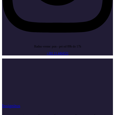
Radno vreme: pon - pet od 09h do 17h
+381 11 4404521
Insignitus