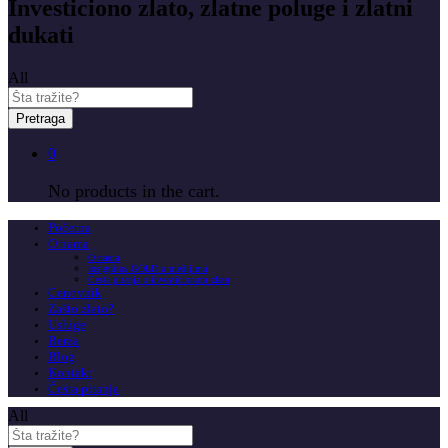
Investiciono zlato, zlatne poluge i zlatni
dukati
All
Pretraga
0
No products in the cart.
Početna
O nama
O nama
Insignitus GOLD u medijima
Česta pitanja o investicionom zlatu
Cenovnik
Zašto zlato?
Usluge
Berza
Blog
Kontakt
Česta pitanja
All