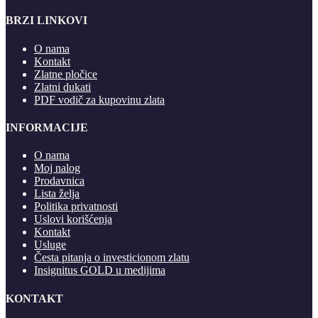
BRZI LINKOVI
O nama
Kontakt
Zlatne pločice
Zlatni dukati
PDF vodič za kupovinu zlata
INFORMACIJE
O nama
Moj nalog
Prodavnica
Lista želja
Politika privatnosti
Uslovi korišćenja
Kontakt
Usluge
Česta pitanja o investicionom zlatu
Insignitus GOLD u medijima
KONTAKT