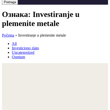
Pretraga
Ознака:
Investiranje u
plemenite metale
Početna
»
Investiranje u plemenite metale
All
Investiciono zlato
Uncategorized
Osmium