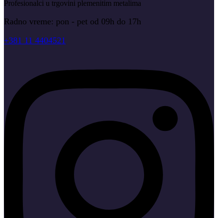
Profesionalci u trgovini plemenitim metalima
Radno vreme: pon - pet od 09h do 17h
+381 11 4404521