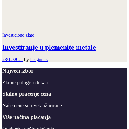
Investiciono zlato
Investiranje u plemenite metale
28/12/2021
by
Insignitus
Najveći izbor
Zlatne poluge i dukati
Stalno praćenje cena
Naše cene su uvek ažurirane
Više načina plaćanja
Odaberite način plaćanja