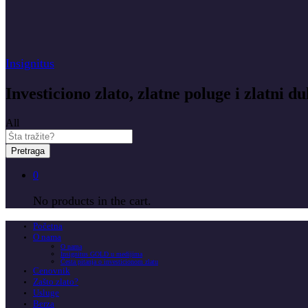
Insignitus
Investiciono zlato, zlatne poluge i zlatni du
All
Pretraga
0
No products in the cart.
Početna
O nama
O nama
Insignitus GOLD u medijima
Česta pitanja o investicionom zlatu
Cenovnik
Zašto zlato?
Usluge
Berza