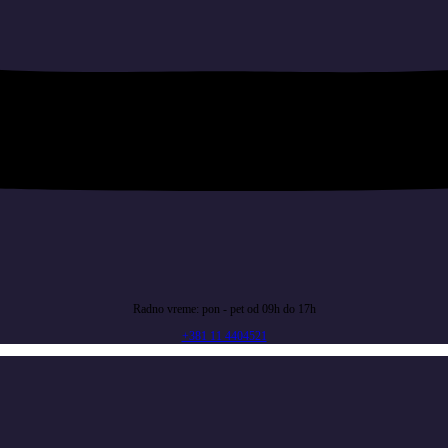
Radno vreme: pon - pet od 09h do 17h
+381 11 4404521