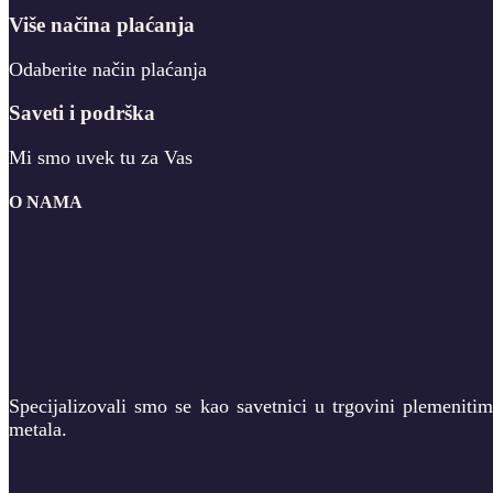
Više načina plaćanja
Odaberite način plaćanja
Saveti i podrška
Mi smo uvek tu za Vas
O NAMA
Specijalizovali smo se kao savetnici u trgovini plemeniti
metala.