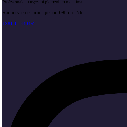
Profesionalci u trgovini plemenitim metalima
Radno vreme: pon - pet od 09h do 17h
+381 11 4404521