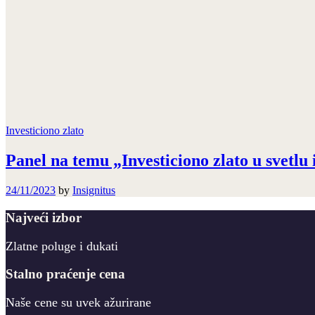
Investiciono zlato
Panel na temu „Investiciono zlato u svetl
24/11/2023
by
Insignitus
Najveći izbor
Zlatne poluge i dukati
Stalno praćenje cena
Naše cene su uvek ažurirane