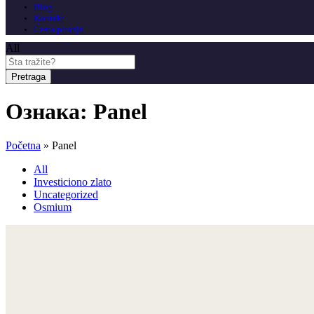
Blog
Kontakt
Česta pitanja
All
Pretraga
Ознака:
Panel
Početna
»
Panel
All
Investiciono zlato
Uncategorized
Osmium