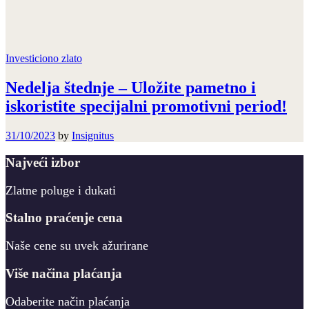
Investiciono zlato
Nedelja štednje – Uložite pametno i
iskoristite specijalni promotivni period!
31/10/2023
by
Insignitus
Najveći izbor
Zlatne poluge i dukati
Stalno praćenje cena
Naše cene su uvek ažurirane
Više načina plaćanja
Odaberite način plaćanja