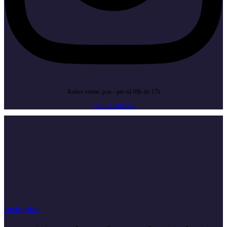
Radno vreme: pon - pet od 09h do 17h
+381 11 4404521
Insignitus