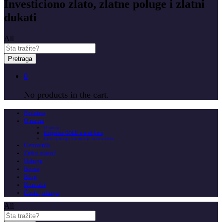
Investiciono zlato, zlatne poluge i zlatni
dukati
All
Pretraga
0
No products in the cart.
Početna
O nama
O nama
Insignitus GOLD u medijima
Česta pitanja o investicionom zlatu
Cenovnik
Zašto zlato?
Usluge
Berza
Blog
Kontakt
Česta pitanja
All