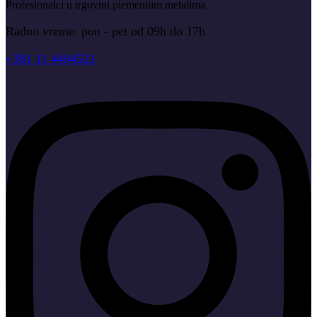
Profesionalci u trgovini plemenitim metalima
Radno vreme: pon - pet od 09h do 17h
+381 11 4404521