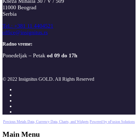
Kneza Mihaila 30 / V / 509
11000 Beograd
Serbia
T
el.: +381 11 4404521
office@insignitus.rs
Radno vreme:
Ponedeljak – Petak
od 09 do 17h
© 2022 Insignitus GOLD. All Rights Reserved
Precious Metals Data, Currency Data
, Charts, and Widgets
Powered by nFusion Solutions
Main Menu