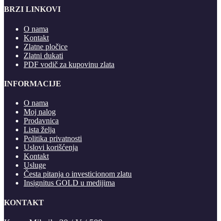
BRZI LINKOVI
O nama
Kontakt
Zlatne pločice
Zlatni dukati
PDF vodič za kupovinu zlata
INFORMACIJE
O nama
Moj nalog
Prodavnica
Lista želja
Politika privatnosti
Uslovi korišćenja
Kontakt
Usluge
Česta pitanja o investicionom zlatu
Insignitus GOLD u medijima
KONTAKT