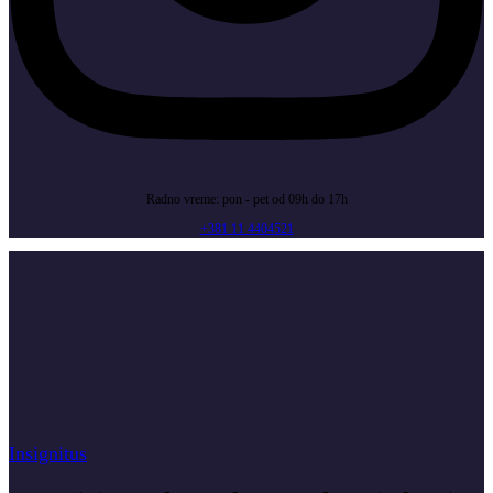
Radno vreme: pon - pet od 09h do 17h
+381 11 4404521
Insignitus