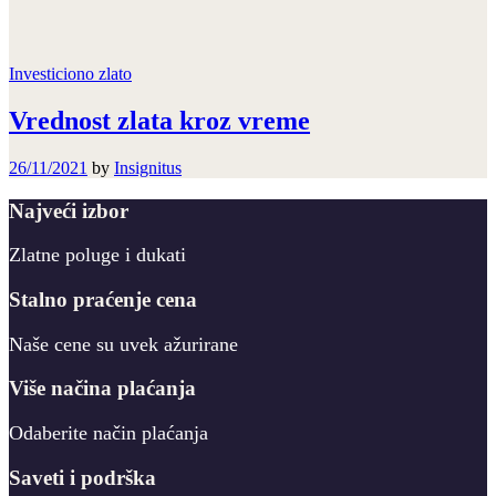
Investiciono zlato
Vrednost zlata kroz vreme
26/11/2021
by
Insignitus
Najveći izbor
Zlatne poluge i dukati
Stalno praćenje cena
Naše cene su uvek ažurirane
Više načina plaćanja
Odaberite način plaćanja
Saveti i podrška