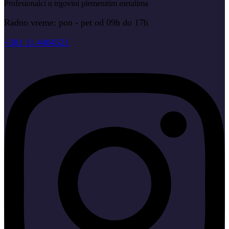
Profesionalci u trgovini plemenitim metalima
Radno vreme: pon - pet od 09h do 17h
+381 11 4404521