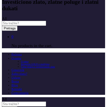
Investiciono zlato, zlatne poluge i zlatni
dukati
All
Pretraga
0
No products in the cart.
Početna
O nama
O nama
Insignitus GOLD u medijima
Česta pitanja o investicionom zlatu
Cenovnik
Zašto zlato?
Usluge
Berza
Blog
Kontakt
Česta pitanja
All