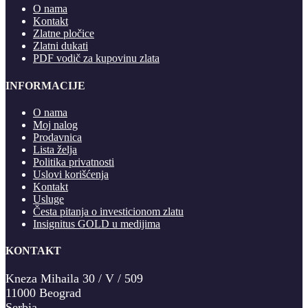
O nama
Kontakt
Zlatne pločice
Zlatni dukati
PDF vodič za kupovinu zlata
INFORMACIJE
O nama
Moj nalog
Prodavnica
Lista želja
Politika privatnosti
Uslovi korišćenja
Kontakt
Usluge
Česta pitanja o investicionom zlatu
Insignitus GOLD u medijima
KONTAKT
Kneza Mihaila 30 / V / 509
11000 Beograd
Serbia