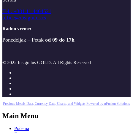
T
el.: +381 11 4404521
office@insignitus.rs
Radno vreme:
Ponedeljak – Petak
od 09 do 17h
© 2022 Insignitus GOLD. All Rights Reserved
Precious Metals Data, Currency Data
, Charts, and Widgets
Powered by nFusion Solutions
Main Menu
Početna