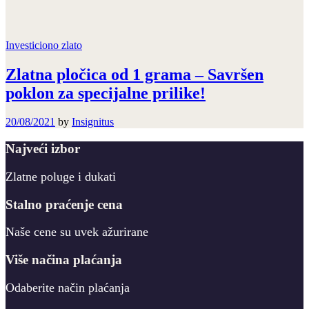
Investiciono zlato
Zlatna pločica od 1 grama – Savršen
poklon za specijalne prilike!
20/08/2021
by
Insignitus
Najveći izbor
Zlatne poluge i dukati
Stalno praćenje cena
Naše cene su uvek ažurirane
Više načina plaćanja
Odaberite način plaćanja