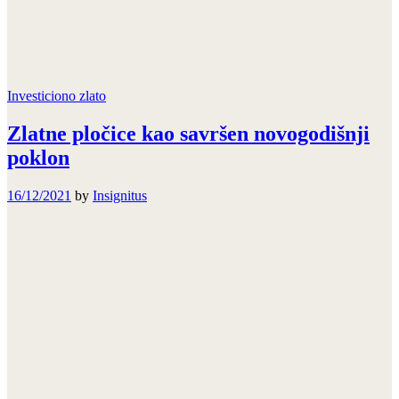
Investiciono zlato
Zlatne pločice kao savršen novogodišnji
poklon
16/12/2021
by
Insignitus