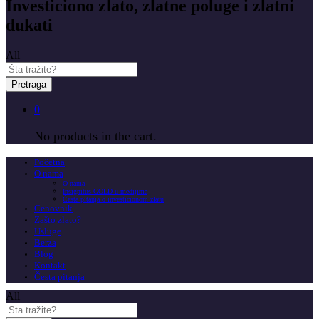
Investiciono zlato, zlatne poluge i zlatni
dukati
All
Pretraga
0
No products in the cart.
Početna
O nama
O nama
Insignitus GOLD u medijima
Česta pitanja o investicionom zlatu
Cenovnik
Zašto zlato?
Usluge
Berza
Blog
Kontakt
Česta pitanja
All