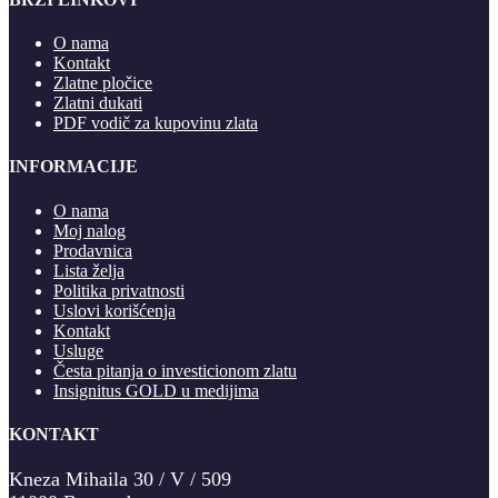
O nama
Kontakt
Zlatne pločice
Zlatni dukati
PDF vodič za kupovinu zlata
INFORMACIJE
O nama
Moj nalog
Prodavnica
Lista želja
Politika privatnosti
Uslovi korišćenja
Kontakt
Usluge
Česta pitanja o investicionom zlatu
Insignitus GOLD u medijima
KONTAKT
Kneza Mihaila 30 / V / 509