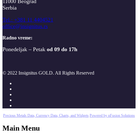
11000 Beograd
Serbia
T
el.: +381 11 4404521
office@insignitus.rs
Radno vreme:
Ponedeljak – Petak
od 09 do 17h
© 2022 Insignitus GOLD. All Rights Reserved
Precious Metals Data, Currency Data
, Charts, and Widgets
Powered by nFusion Solutions
Main Menu