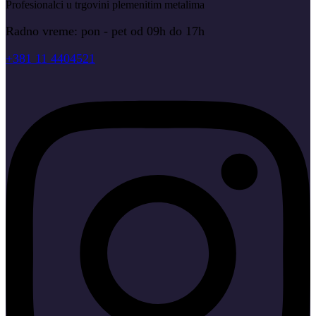
Profesionalci u trgovini plemenitim metalima
Radno vreme: pon - pet od 09h do 17h
+381 11 4404521