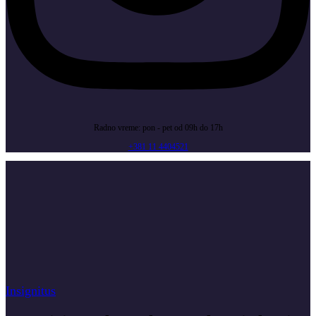
Radno vreme: pon - pet od 09h do 17h
+381 11 4404521
Insignitus