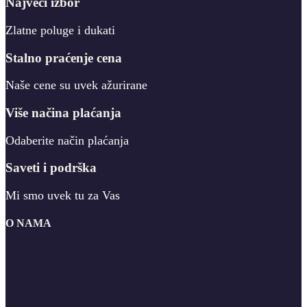
Najveći izbor
Zlatne poluge i dukati
Stalno praćenje cena
Naše cene su uvek ažurirane
Više načina plaćanja
Odaberite način plaćanja
Saveti i podrška
Mi smo uvek tu za Vas
O NAMA