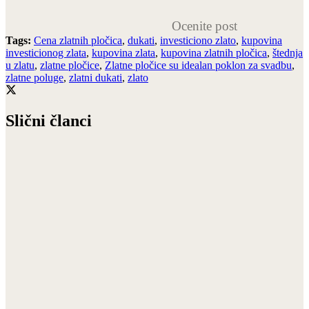
Ocenite post
Tags:
Cena zlatnih pločica
,
dukati
,
investiciono zlato
,
kupovina
investicionog zlata
,
kupovina zlata
,
kupovina zlatnih pločica
,
štednja
u zlatu
,
zlatne pločice
,
Zlatne pločice su idealan poklon za svadbu
,
zlatne poluge
,
zlatni dukati
,
zlato
Slični članci