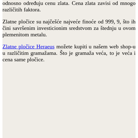
odnosno određuju cenu zlata. Cena zlata zavisi od mnogo
različitih faktora.
Zlatne pločice su najčešće najveće finoće od 999, 9, što ih
čini savršenim investicionim sredstvom za štednju u ovom
plemenitom metalu.
Zlatne pločice Heraeus
možete kupiti u našem web shop-u
u različitim gramažama. Što je gramaža veća, to je veća i
cena same pločice.