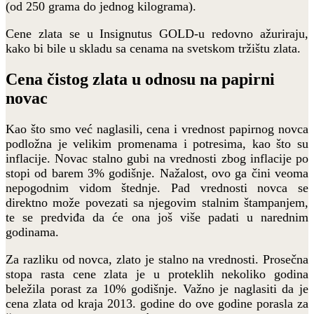
(od 250 grama do jednog kilograma).
Cene zlata se u Insignutus GOLD-u redovno ažuriraju,
kako bi bile u skladu sa cenama na svetskom tržištu zlata.
Cena čistog zlata u odnosu na papirni
novac
Kao što smo već naglasili, cena i vrednost papirnog novca
podložna je velikim promenama i potresima, kao što su
inflacije. Novac stalno gubi na vrednosti zbog inflacije po
stopi od barem 3% godišnje. Nažalost, ovo ga čini veoma
nepogodnim vidom štednje. Pad vrednosti novca se
direktno može povezati sa njegovim stalnim štampanjem,
te se predviđa da će ona još više padati u narednim
godinama.
Za razliku od novca, zlato je stalno na vrednosti. Prosečna
stopa rasta cene zlata je u proteklih nekoliko godina
beležila porast za 10% godišnje. Važno je naglasiti da je
cena zlata od kraja 2013. godine do ove godine porasla za