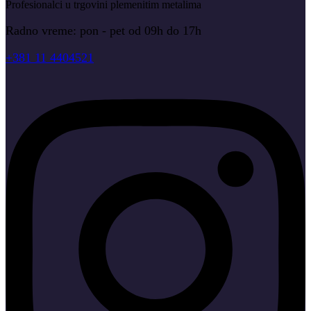
Profesionalci u trgovini plemenitim metalima
Radno vreme: pon - pet od 09h do 17h
+381 11 4404521