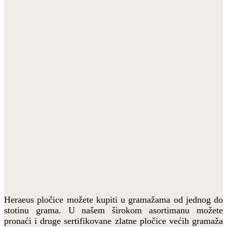
Heraeus pločice možete kupiti u gramažama od jednog do
stotinu grama. U našem širokom asortimanu možete
pronaći i druge sertifikovane zlatne pločice većih gramaža