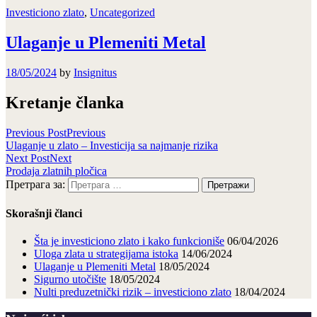
Investiciono zlato
,
Uncategorized
Ulaganje u Plemeniti Metal
18/05/2024
by
Insignitus
Kretanje članka
Previous Post
Previous
Ulaganje u zlato – Investicija sa najmanje rizika
Next Post
Next
Prodaja zlatnih pločica
Претрага за:
Skorašnji članci
Šta je investiciono zlato i kako funkcioniše
06/04/2026
Uloga zlata u strategijama istoka
14/06/2024
Ulaganje u Plemeniti Metal
18/05/2024
Sigurno utočište
18/05/2024
Nulti preduzetnički rizik – investiciono zlato
18/04/2024