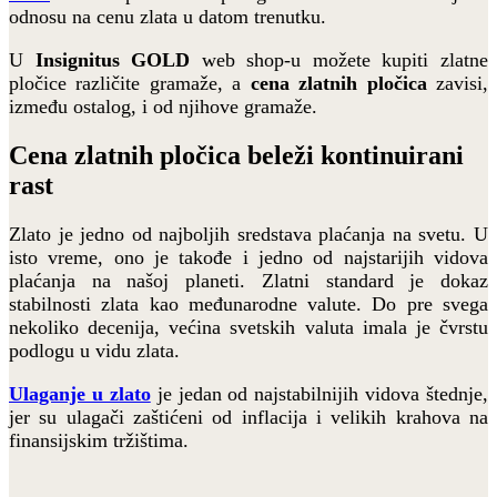
odnosu na cenu zlata u datom trenutku.
U
Insignitus GOLD
web shop-u možete kupiti zlatne
pločice različite gramaže, a
cena zlatnih pločica
zavisi,
između ostalog, i od njihove gramaže.
Cena zlatnih pločica beleži kontinuirani
rast
Zlato je jedno od najboljih sredstava plaćanja na svetu. U
isto vreme, ono je takođe i jedno od najstarijih vidova
plaćanja na našoj planeti. Zlatni standard je dokaz
stabilnosti zlata kao međunarodne valute. Do pre svega
nekoliko decenija, većina svetskih valuta imala je čvrstu
podlogu u vidu zlata.
Ulaganje u zlato
je jedan od najstabilnijih vidova štednje,
jer su ulagači zaštićeni od inflacija i velikih krahova na
finansijskim tržištima.