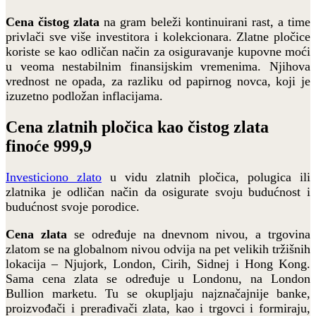
Cena čistog zlata
na gram beleži kontinuirani rast, a time
privlači sve više investitora i kolekcionara. Zlatne pločice
koriste se kao odličan način za osiguravanje kupovne moći
u veoma nestabilnim finansijskim vremenima. Njihova
vrednost ne opada, za razliku od papirnog novca, koji je
izuzetno podložan inflacijama.
Cena zlatnih pločica kao čistog zlata
finoće 999,9
Investiciono zlato
u vidu zlatnih pločica, polugica ili
zlatnika je odličan način da osigurate svoju budućnost i
budućnost svoje porodice.
Cena zlata
se određuje na dnevnom nivou, a trgovina
zlatom se na globalnom nivou odvija na pet velikih tržišnih
lokacija – Njujork, London, Cirih, Sidnej i Hong Kong.
Sama cena zlata se određuje u Londonu, na London
Bullion marketu. Tu se okupljaju najznačajnije banke,
proizvođači i prerađivači zlata, kao i trgovci i formiraju,