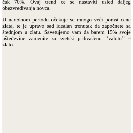
čak 70%. Ovaj trend će se nastaviti usled daljeg
obezvređivanja novca.
U narednom periodu očekuje se mnogo veći porast cene
zlata, te je upravo sad idealan trenutak da započnete sa
štednjom u zlatu. Savetujemo vam da barem 15% svoje
ušteđevine zamenite za svetski prihvaćenu ’’valutu’’ –
zlato.