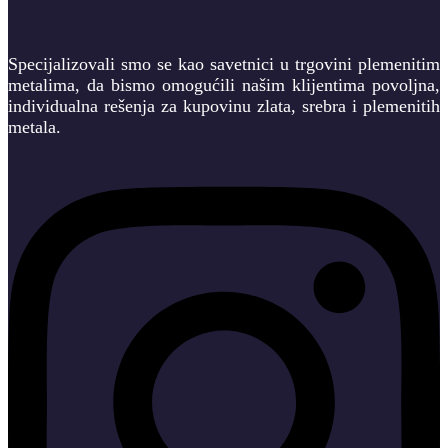
Specijalizovali smo se kao savetnici u trgovini plemenitim
metalima, da bismo omogućili našim klijentima povoljna,
individualna rešenja za kupovinu zlata, srebra i plemenitih
metala.