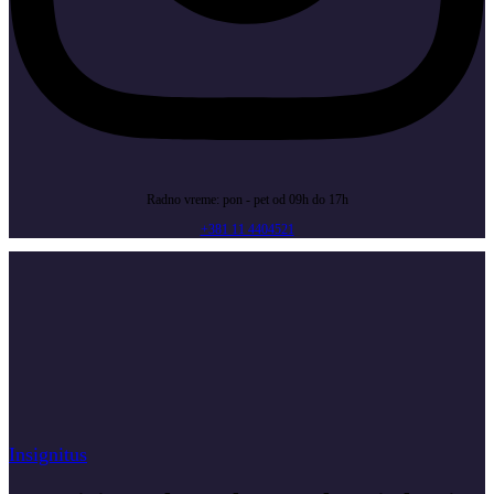
Radno vreme: pon - pet od 09h do 17h
+381 11 4404521
Insignitus