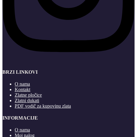
BRZI LINKOVI
O nama
Kontakt
Zlatne pločice
Zlatni dukati
PDF vodič za kupovinu zlata
INFORMACIJE
O nama
Moj nalog