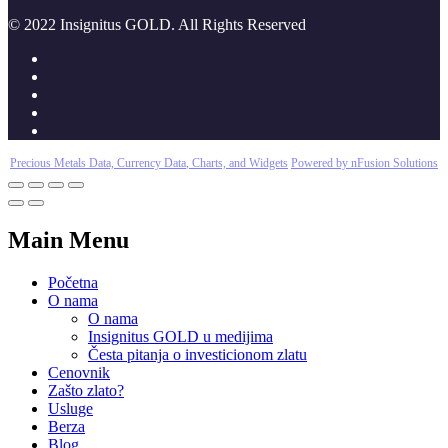
© 2022 Insignitus GOLD. All Rights Reserved
Precious Metals Data, Currency Data
, Charts, and Widgets
Powered by nFusion Solutions
Main Menu
Početna
O nama
O nama
Insignitus GOLD u medijima
Česta pitanja o investicionom zlatu
Cenovnik
Zašto zlato?
Usluge
Berza
Blog