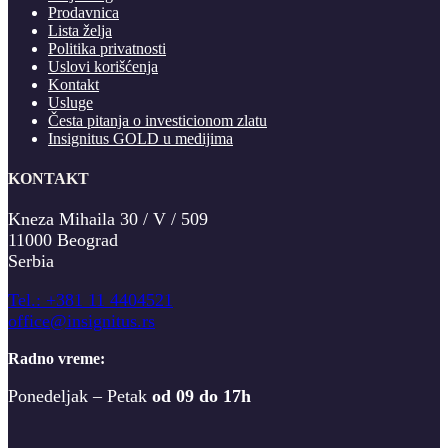
Prodavnica
Lista želja
Politika privatnosti
Uslovi korišćenja
Kontakt
Usluge
Česta pitanja o investicionom zlatu
Insignitus GOLD u medijima
KONTAKT
Kneza Mihaila 30 / V / 509
11000 Beograd
Serbia
T
el.: +381 11 4404521
office@insignitus.rs
Radno vreme:
Ponedeljak – Petak
od 09 do 17h