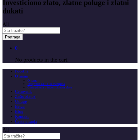
Investiciono zlato, zlatne poluge i zlatni
dukati
All
Pretraga
0
No products in the cart.
Početna
O nama
O nama
Insignitus GOLD u medijima
Česta pitanja o investicionom zlatu
Cenovnik
Zašto zlato?
Usluge
Berza
Blog
Kontakt
Česta pitanja
All