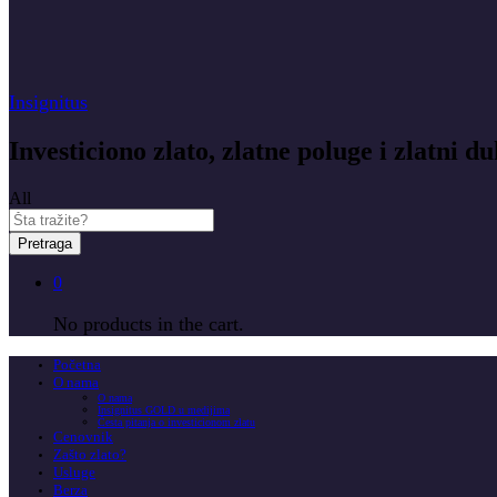
Insignitus
Investiciono zlato, zlatne poluge i zlatni du
All
Pretraga
0
No products in the cart.
Početna
O nama
O nama
Insignitus GOLD u medijima
Česta pitanja o investicionom zlatu
Cenovnik
Zašto zlato?
Usluge
Berza