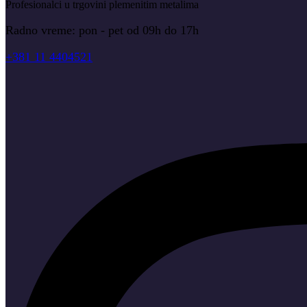
Profesionalci u trgovini plemenitim metalima
Radno vreme: pon - pet od 09h do 17h
+381 11 4404521