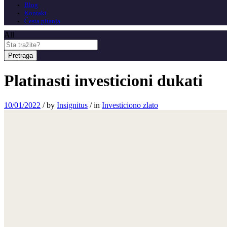
Blog
Kontakt
Česta pitanja
All
Pretraga
Platinasti investicioni dukati
10/01/2022
/
by
Insignitus
/
in
Investiciono zlato