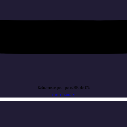
Radno vreme: pon - pet od 09h do 17h
+381 11 4404521